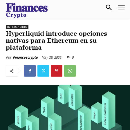
𝐅𝐢𝐧𝐚𝐧𝐜𝐞𝐬
𝐂𝐫𝐲𝐩𝐭𝐨
INTERCAMBIO
Hyperliquid introduce opciones
nativas para Ethereum en su
plataforma
May 29, 2026
0
Por
Financescrypto