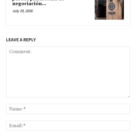
negociación...
July 29, 2026
LEAVE A REPLY
Comment:
Na
Ema