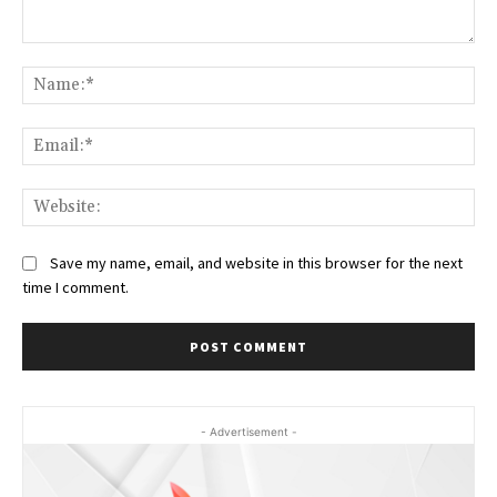
Comment:
Na
Ema
Web
Save my name, email, and website in this browser for the next
time I comment.
- Advertisement -