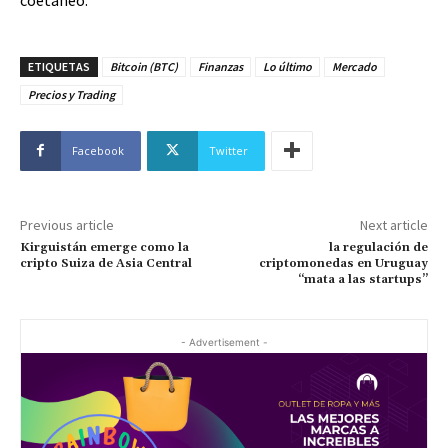
ETIQUETAS
Bitcoin (BTC)
Finanzas
Lo último
Mercado
Precios y Trading
Facebook
Twitter
Previous article
Next article
Kirguistán emerge como la
la regulación de
cripto Suiza de Asia Central
criptomonedas en Uruguay
“mata a las startups”
- Advertisement -