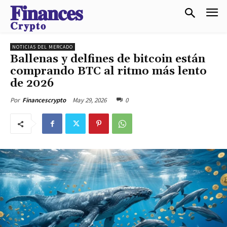
𝐅𝐢𝐧𝐚𝐧𝐜𝐞𝐬
𝐂𝐫𝐲𝐩𝐭𝐨
NOTICIAS DEL MERCADO
Ballenas y delfines de bitcoin están
comprando BTC al ritmo más lento
de 2026
May 29, 2026
0
Por
Financescrypto