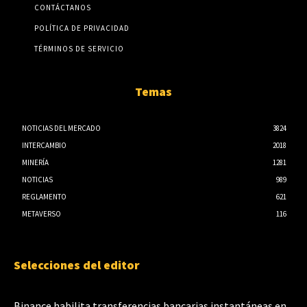
CONTÁCTANOS
POLÍTICA DE PRIVACIDAD
TÉRMINOS DE SERVICIO
Temas
NOTICIAS DEL MERCADO
3824
INTERCAMBIO
2018
MINERÍA
1281
NOTICIAS
989
REGLAMENTO
621
METAVERSO
116
Selecciones del editor
Binance habilita transferencias bancarias instantáneas en