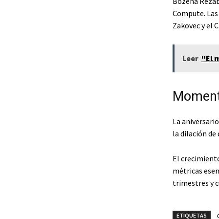
Bozena Rezab,
Compute. Las 
Zakovec y el 
Leer
"El 
Momento
La aniversario
la dilación de
El crecimiento
métricas esen
trimestres y c
ETIQUETAS