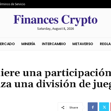
érminos de Servicio
𝐅𝐢𝐧𝐚𝐧𝐜𝐞𝐬 𝐂𝐫𝐲𝐩𝐭𝐨
Saturday, August 8, 2026
S DEL MERCADO
MINERÍA
INTERCAMBIO
METAVER
ere una participación
a una división de jue
Share