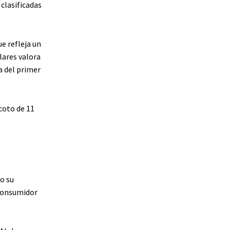
clasificadas
e refleja un
lares valora
a del primer
coto de 11
o su
consumidor