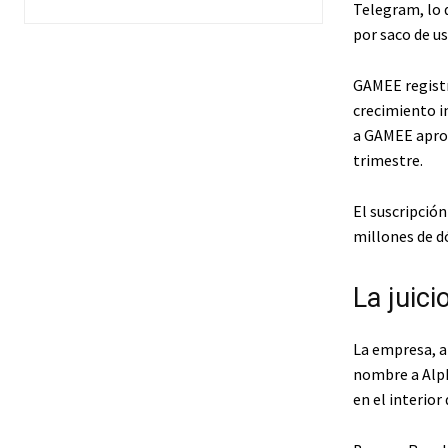
Telegram, lo q
por saco de us
GAMEE registró
crecimiento i
a GAMEE aprox
trimestre.
El suscripció
millones de d
La juici
La empresa, 
nombre a Alph
en el interior