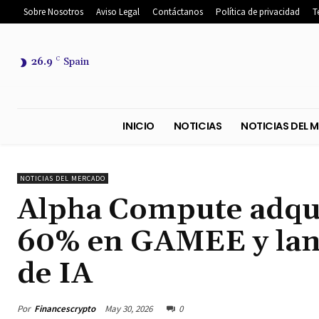
Sobre Nosotros
Aviso Legal
Contáctanos
Política de privacidad
T
26.9
C
Spain
INICIO
NOTICIAS
NOTICIA
NOTICIAS DEL MERCADO
Alpha Compute adqui
60% en GAMEE y lanz
de IA
Por
Financescrypto
May 30, 2026
0