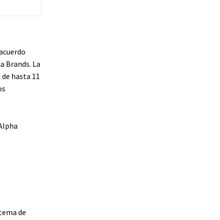
 acuerdo
a Brands. La
 de hasta 11
os
 Alpha
stema de