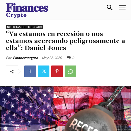
𝐅𝐢𝐧𝐚𝐧𝐜𝐞𝐬
𝐂𝐫𝐲𝐩𝐭𝐨
NOTICIAS DEL MERCADO
“Ya estamos en recesión o nos
estamos acercando peligrosamente a
ella”: Daniel Jones
May 22, 2026
0
Por
Financescrypto