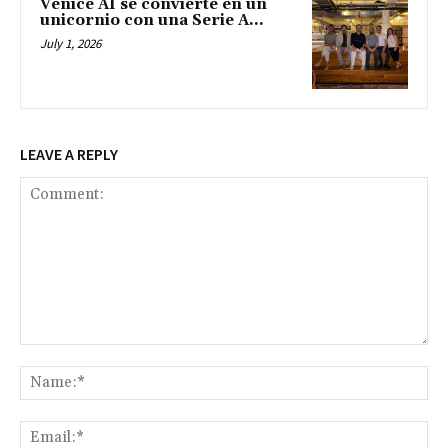
Venice AI se convierte en un
unicornio con una Serie A...
July 1, 2026
LEAVE A REPLY
Comment:
Na
Ema