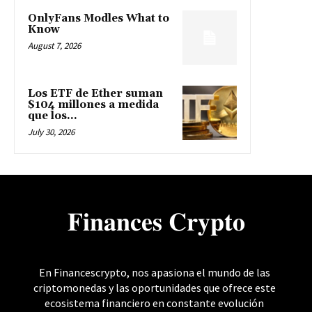
OnlyFans Modles What to
Know
August 7, 2026
Los ETF de Ether suman
$104 millones a medida
que los...
July 30, 2026
𝐅𝐢𝐧𝐚𝐧𝐜𝐞𝐬 𝐂𝐫𝐲𝐩𝐭𝐨
En Financescrypto, nos apasiona el mundo de las
criptomonedas y las oportunidades que ofrece este
ecosistema financiero en constante evolución