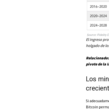
El ingreso pr
holgado de los
Relacionado
pivote de la 
Los min
crecient
Si adecuadame
Bitcoin perma