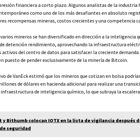
esión financiera a corto plazo. Algunos analistas de la industria 
ntemporáneo como uno de los más desafiantes en absoluto regis
es recompensas mineras, costos crecientes y una competencia cad
varios mineros se han diversificado en dirección a la inteligencia q
e detención rendimiento, aprovechando la infraestructura eléctr
s activos del centro de datos para satisfacer la creciente demanda
 en puesto de pender exclusivamente de la minería de Bitcoin.
evo de VanEck estimó que los mineros que cotizan en bolsa podrían
illones de dólares en hacienda adicional para realizar una transic
infraestructura de inteligencia químico, lo que subraya la escalera
t y Bithumb colocan IOTX en la lista de vigilancia después 
 de seguridad