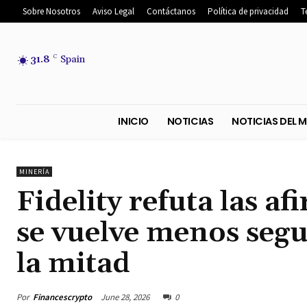
Sobre Nosotros
Aviso Legal
Contáctanos
Política de privacidad
T
31.8
C
Spain
INICIO
NOTICIAS
NOTICIA
MINERÍA
Fidelity refuta las a
se vuelve menos segu
la mitad
Por
Financescrypto
June 28, 2026
0