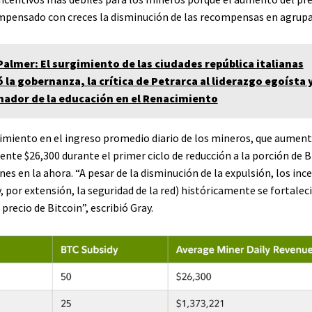
mpensado con creces la disminución de las recompensas en agrupa
Palmer: El surgimiento de las ciudades república italianas
la gobernanza, la crítica de Petrarca al liderazgo egoísta 
ador de la educación en el Renacimiento
cimiento en el ingreso promedio diario de los mineros, que aument
te $26,300 durante el primer ciclo de reducción a la porción de B
nes en la ahora. “A pesar de la disminución de la expulsión, los inc
, por extensión, la seguridad de la red) históricamente se fortalec
precio de Bitcoin”, escribió Gray.