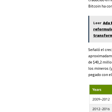
Bitcoin ha co
Leer
Ada 
reformuló 
transform
Señaló el cre
aproximadamen
de $40,2 millo
los mineros (y
pegado con el 