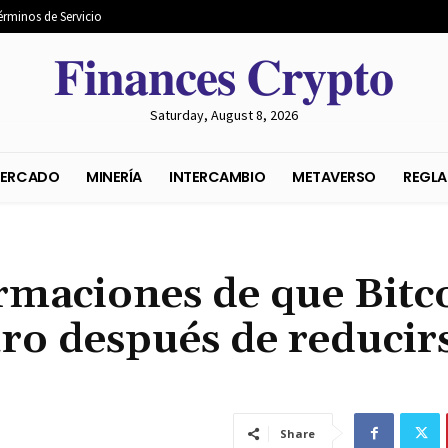
érminos de Servicio
𝐅𝐢𝐧𝐚𝐧𝐜𝐞𝐬 𝐂𝐫𝐲𝐩𝐭𝐨
Saturday, August 8, 2026
S DEL MERCADO
MINERÍA
INTERCAMBIO
METAVER
firmaciones de que Bitc
ro después de reducir
Share