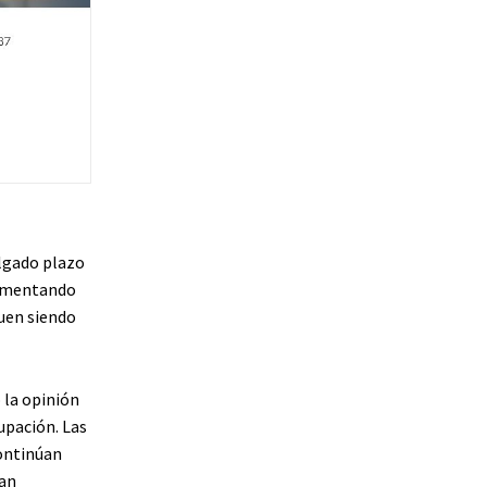
olgado plazo
gumentando
guen siendo
ó la opinión
upación. Las
continúan
ean