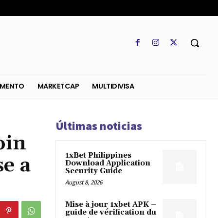
SO
REGLAMENTO
MARKETCAP
MULTIDIVISA
Últimas noticias
oin
1xBet Philippines
se a
Download Application
Security Guide
August 8, 2026
Mise à jour 1xbet APK –
guide de vérification du