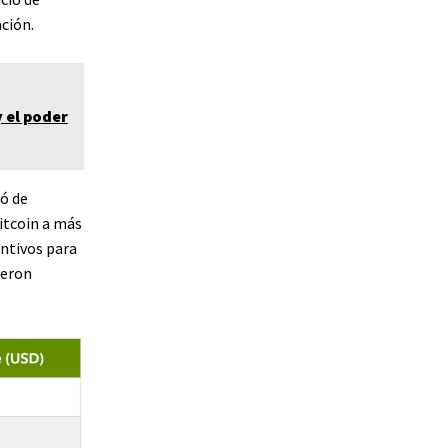
ción.
y el poder
ó de
itcoin a más
entivos para
ieron