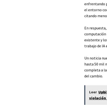
enfrentando pr
el entorno co
citando menor
En respuesta, 
computación d
existente y lo
trabajo de IA
Un noticia nu
hasta 50 mil m
completa a la 
del cambio.
Leer
Upbi
violación