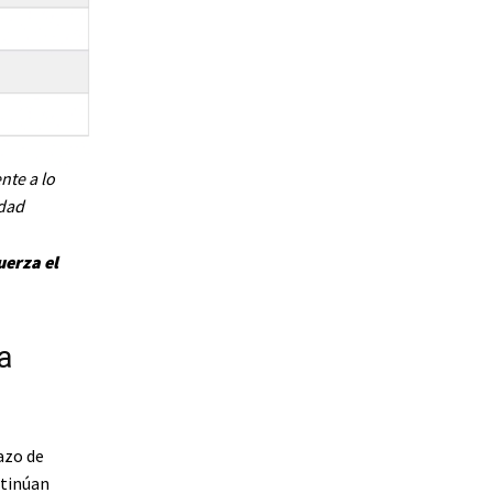
nte a lo
idad
uerza el
a
azo de
ntinúan