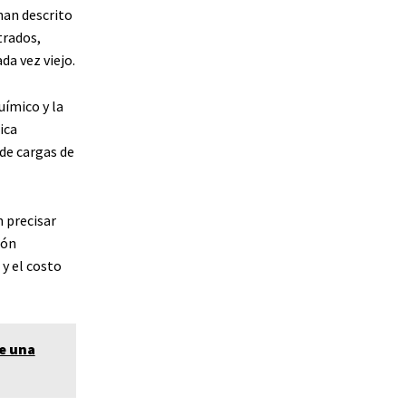
han descrito
trados,
a vez viejo.
uímico y la
ica
 de cargas de
 precisar
ión
 y el costo
de una