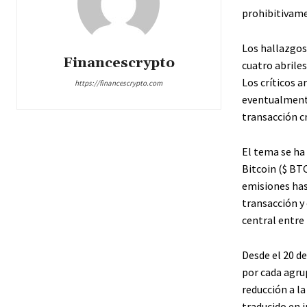
prohibitivame
Los hallazgos 
Financescrypto
cuatro abriles
Los críticos 
https://financescrypto.com
eventualmente
transacción c
El tema se ha
Bitcoin (
$ BT
emisiones has
transacción y 
central entre 
Desde el 20 de
por cada agru
reducción a l
traducido en 