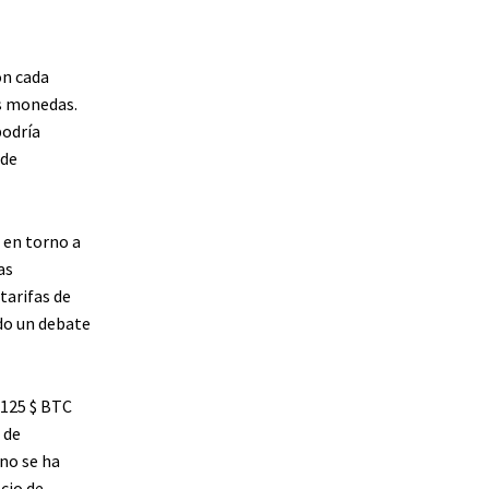
ón cada
as monedas.
podría
 de
 en torno a
as
tarifas de
ndo un debate
3.125
$ BTC
 de
no se ha
cio de