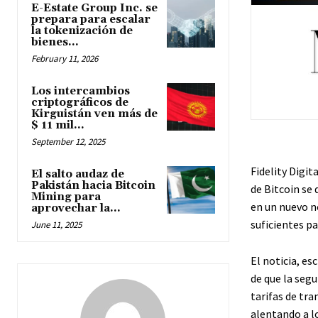
E-Estate Group Inc. se
prepara para escalar
la tokenización de
bienes...
February 11, 2026
Los intercambios
criptográficos de
Kirguistán ven más de
$ 11 mil...
September 12, 2025
Fidelity Digi
El salto audaz de
Pakistán hacia Bitcoin
de Bitcoin se
Mining para
en un nuevo n
aprovechar la...
suficientes pa
June 11, 2025
El noticia, es
de que la seg
tarifas de tr
alentando a l