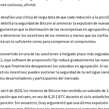
nte costosos, afirmó.
desafían una crítica de larga data de que cada reducción a la porci
 debilita la seguridad de Bitcoin al aminorar la expulsión de nuev
argumentan que la disminución de las recompensas en agrupación 
 deteriorar los incentivos de los mineros a menos que las tarifas
rezcan lo suficiente como para compensar el compromiso.
 convertido en una de las cuestiones a holgado plazo más seguidas
C
), cuyo software de proposición fijo reduce gradualmente las nuev
ta que finalmente desaparecen los subsidios en agrupación. Si las 
otros incentivos pueden sostener la seguridad de la red sigue sie
los desarrolladores y participantes del mercado.
 abril de 2024, los mineros de Bitcoin han recibido un subsidio de 
pación que extraen, en vez de 6,25
$ BTC
durante el ciclo antedicho
a porción. Sin secuestro, Gray argumentó que una último expulsión 
incentivos más débiles para los mineros porque el aumento del pre