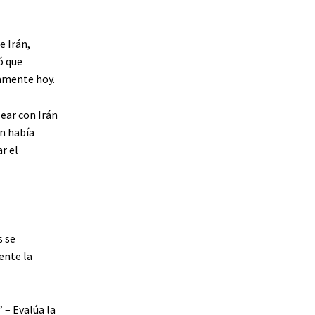
e Irán,
ó que
vamente hoy.
ear con Irán
án había
r el
s se
ente la
 – Evalúa la