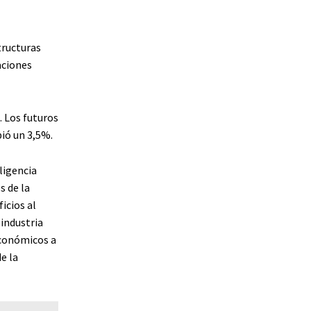
tructuras
aciones
. Los futuros
ió un 3,5%.
ligencia
s de la
icios al
industria
económicos a
e la