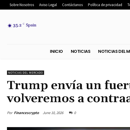
Sobre Nosotros
Aviso Legal
Contáctanos
Política de privacidad
T
35.2
C
Spain
INICIO
NOTICIAS
NOTICIA
NOTICIAS DEL MERCADO
Trump envía un fuer
volveremos a contraa
Por
Financescrypto
June 10, 2026
0