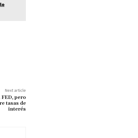
lo
Next article
a FED, pero
re tasas de
interés