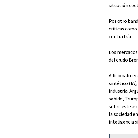
situación coe
Por otro band
críticas como 
contra Irán.
Los mercados 
del crudo Bre
Adicionalmente
sintético (IA)
industria. Ar
sabido, Trump
sobre este as
la sociedad en
inteligencia s