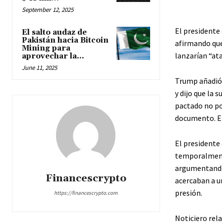
September 12, 2025
El presidente
El salto audaz de
Pakistán hacia Bitcoin
afirmando que
Mining para
lanzarían “at
aprovechar la...
June 11, 2025
Trump añadió 
y dijo que la 
pactado no pos
documento. El
El presidente
temporalmente
argumentando 
Financescrypto
acercaban a u
presión.
https://financescrypto.com
Noticiero rel