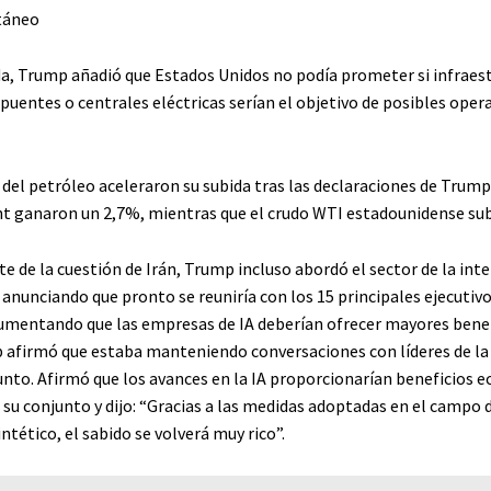
táneo
a, Trump añadió que Estados Unidos no podía prometer si infraes
puentes o centrales eléctricas serían el objetivo de posibles oper
del petróleo aceleraron su subida tras las declaraciones de Trump
nt ganaron un 2,7%, mientras que el crudo WTI estadounidense sub
 de la cuestión de Irán, Trump incluso abordó el sector de la inte
, anunciando que pronto se reuniría con los 15 principales ejecutivo
gumentando que las empresas de IA deberían ofrecer mayores benef
 afirmó que estaba manteniendo conversaciones con líderes de la 
unto. Afirmó que los avances en la IA proporcionarían beneficios 
 su conjunto y dijo: “Gracias a las medidas adoptadas en el campo d
intético, el sabido se volverá muy rico”.