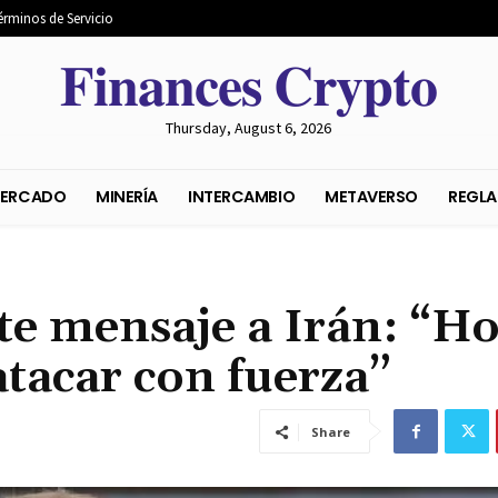
érminos de Servicio
𝐅𝐢𝐧𝐚𝐧𝐜𝐞𝐬 𝐂𝐫𝐲𝐩𝐭𝐨
Thursday, August 6, 2026
S DEL MERCADO
MINERÍA
INTERCAMBIO
METAVER
te mensaje a Irán: “H
tacar con fuerza”
Share