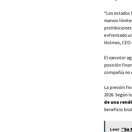
“Los estados 
nuevos límites
prohibiciones
enfrentado un
Holmes, CEO d
El ejecutor a
posición finan
compañía no e
La presión fin
2026. Según l
de una rendi
beneficio brut
Leer
“Se 