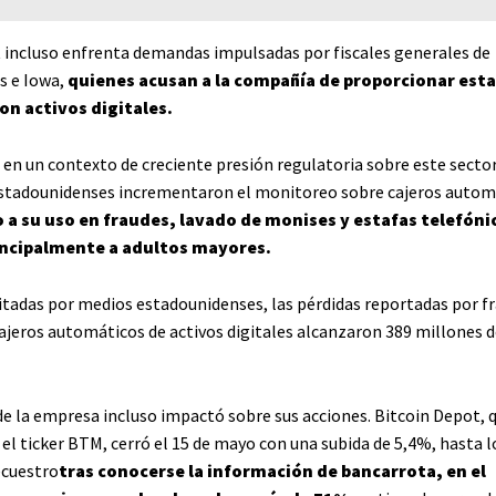
 incluso enfrenta demandas impulsadas por fiscales generales de
s e Iowa,
quienes acusan a la compañía de proporcionar esta
on activos digitales.
 en un contexto de creciente presión regulatoria sobre este sector
stadounidenses incrementaron el monitoreo sobre cajeros autom
 a su uso en fraudes, lavado de monises y estafas telefóni
incipalmente a adultos mayores.
citadas por medios estadounidenses, las pérdidas reportadas por f
cajeros automáticos de activos digitales alcanzaron 389 millones d
de la empresa incluso impactó sobre sus acciones. Bitcoin Depot, 
el ticker BTM, cerró el 15 de mayo con una subida de 5,4%, hasta l
ecuestro
tras conocerse la información de bancarrota, en el