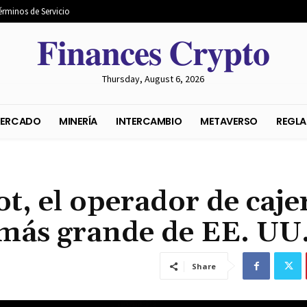
érminos de Servicio
𝐅𝐢𝐧𝐚𝐧𝐜𝐞𝐬 𝐂𝐫𝐲𝐩𝐭𝐨
Thursday, August 6, 2026
S DEL MERCADO
MINERÍA
INTERCAMBIO
METAVER
t, el operador de caje
más grande de EE. UU
Share