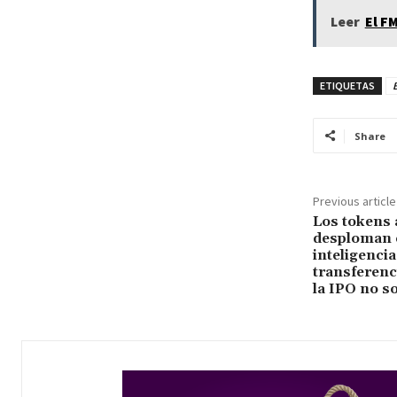
Leer
El F
ETIQUETAS
B
Share
Previous article
Los tokens 
desploman 
inteligencia
transferenc
la IPO no s