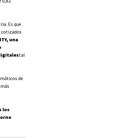
 0,82
ria. Es que
 cotizados
ITY, una
e
igitales
tal
omáticos de
z más
 los
torno