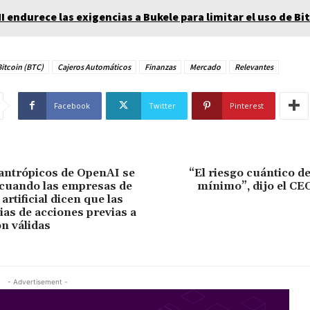
MI endurece las exigencias a Bukele para limitar el uso de Bi
itcoin (BTC)
Cajeros Automáticos
Finanzas
Mercado
Relevantes
Facebook
Twitter
Pinterest
antrópicos de OpenAI se
“El riesgo cuántico de
cuando las empresas de
mínimo”, dijo el C
 artificial dicen que las
ias de acciones previas a
on válidas
- Advertisement -