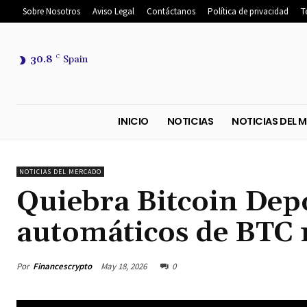
Sobre Nosotros
Aviso Legal
Contáctanos
Política de privacidad
T
30.8
C
Spain
INICIO
NOTICIAS
NOTICIA
NOTICIAS DEL MERCADO
Quiebra Bitcoin Depo
automáticos de BTC 
Por
Financescrypto
May 18, 2026
0