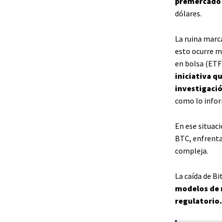
premercado 
dólares.
La ruina marca
esto ocurre m
en bolsa (ETF
iniciativa q
investigació
como lo infor
En ese situac
BTC, enfrenta
compleja.
La caída de B
modelos de n
regulatorio.