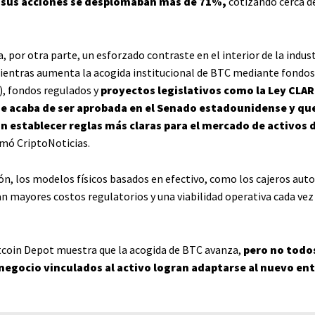
sus acciones se desplomaban más de 71%,
cotizando cerca de
, por otra parte, un esforzado contraste en el interior de la indust
ientras aumenta la acogida institucional de BTC mediante fondos
), fondos regulados y
proyectos legislativos como la Ley CLAR
ue acaba de ser aprobada en el Senado estadounidense y qu
n establecer reglas más claras para el mercado de activos d
mó CriptoNoticias.
ión, los modelos físicos basados en efectivo, como los cajeros aut
n mayores costos regulatorios y una viabilidad operativa cada ve
itcoin Depot muestra que la acogida de BTC avanza,
pero no todos
egocio vinculados al activo logran adaptarse al nuevo en