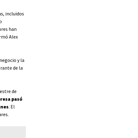
s, incluidos
o
ores han
irmó Alex
negocio y la
rante de la
estre de
resa pasó
ones
. El
ares.