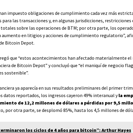
han impuesto obligaciones de cumplimiento cada vez más estricta
 para las transacciones y, en algunas jurisdicciones, restricciones 
 totales sobre las operaciones de BTM; por otra parte, los operad
 aumento en litigios y acciones de cumplimiento regulatorio”, af
e Bitcoin Depot.
gregó que “estos acontecimientos han afectado materialmente el 
ciera de Bitcoin Depot” y concluyó que “el maniquí de negocio flag
s sostenible”.
anciera ya aparecía en sus resultados preliminares del primer trim
os datos reportados, los ingresos cayeron 49% interanual y
la emp
miento de 12,2 millones de dólares a pérdidas por 9,5 mill
o, por otra parte, se desplomó 85%, hasta los 4,5 millones de dól
terminaron los ciclos de 4 años para bitcoin”: Arthur Hayes