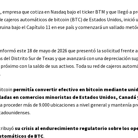
, empresa que cotiza en Nasdaq bajo el ticker BTM y que llegó a pr
de cajeros automáticos de bitcoin (BTC) de Estados Unidos, inició 
 ruina bajo el Capítulo 11 en ese país y comenzará un vallado metó
nformó este 18 de mayo de 2026 que presentó la solicitud frente a
s del Distrito Sur de Texas y que avanzará con una depreciación su
próximo con la saldo de sus activos. Toda su red de cajeros automá
.
itcoin
permitía convertir efectivo en bitcoin mediante uni
aladas en comercios minoristas de Estados Unidos, Canadá 
 a proceder más de 9.000 ubicaciones a nivel general y mantenía pr
tadounidenses.
tribuyó
su crisis al endurecimiento regulatorio sobre los o
automáticos de BTC
.