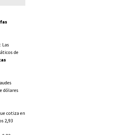
fas
. Las
áticos de
cas
raudes
e dólares
que cotiza en
os 2,93