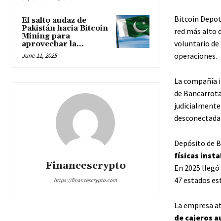
Bitcoin Depot
El salto audaz de
Pakistán hacia Bitcoin
red más alto 
Mining para
voluntario de
aprovechar la...
operaciones.
June 11, 2025
La compañía i
de Bancarrota
judicialmente 
desconectada
Depósito de B
físicas inst
Financescrypto
En 2025 llegó
47 estados es
https://financescrypto.com
La empresa a
de cajeros 