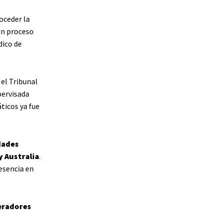
oceder la
un proceso
dico de
 el Tribunal
pervisada
ticos ya fue
dades
y Australia
.
esencia en
peradores