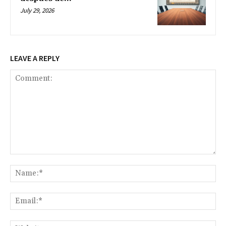
July 29, 2026
LEAVE A REPLY
Comment:
Na
Ema
Web