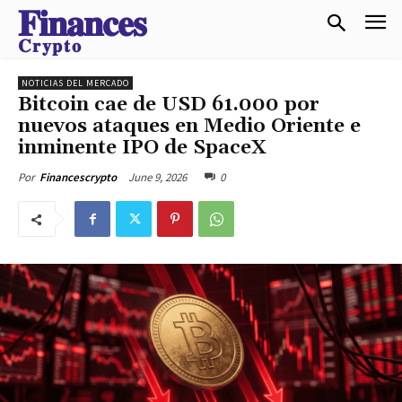
𝐅𝐢𝐧𝐚𝐧𝐜𝐞𝐬
𝐂𝐫𝐲𝐩𝐭𝐨
NOTICIAS DEL MERCADO
Bitcoin cae de USD 61.000 por
nuevos ataques en Medio Oriente e
inminente IPO de SpaceX
June 9, 2026
0
Por
Financescrypto