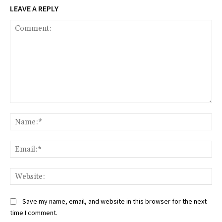
LEAVE A REPLY
Comment:
Na
Ema
Web
Save my name, email, and website in this browser for the next
time I comment.