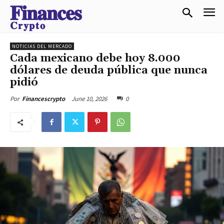
𝐅𝐢𝐧𝐚𝐧𝐜𝐞𝐬
𝐂𝐫𝐲𝐩𝐭𝐨
NOTICIAS DEL MERCADO
Cada mexicano debe hoy 8.000
dólares de deuda pública que nunca
pidió
June 10, 2026
0
Por
Financescrypto