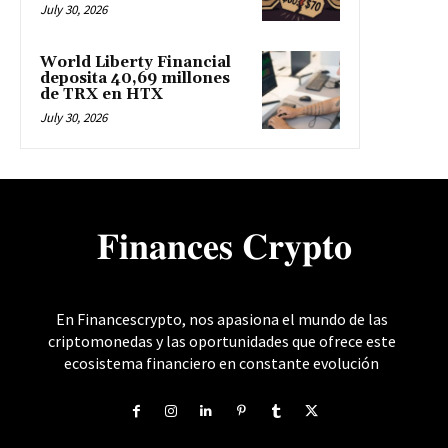
July 30, 2026
World Liberty Financial
deposita 40,69 millones
de TRX en HTX
July 30, 2026
𝐅𝐢𝐧𝐚𝐧𝐜𝐞𝐬 𝐂𝐫𝐲𝐩𝐭𝐨
En Financescrypto, nos apasiona el mundo de las
criptomonedas y las oportunidades que ofrece este
ecosistema financiero en constante evolución