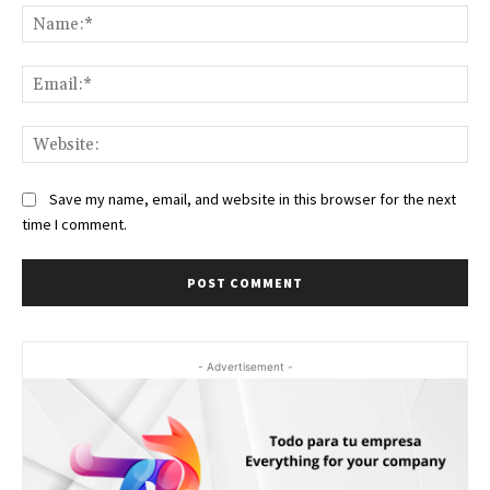
Na
Ema
Web
Save my name, email, and website in this browser for the next
time I comment.
- Advertisement -