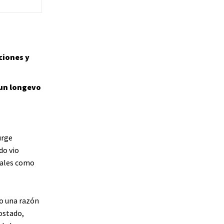
ciones y
 un longevo
s
urge
do vio
cales como
mo una razón
ostado,