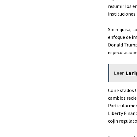
resumir los e
instituciones 
Sin requisa, 
enfoque de im
Donald Trump, 
especulacione
Leer
La r
Con Estados U
cambios recie
Particularmen
Liberty Finan
cojín regulat