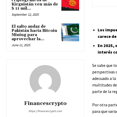
criptográficos de
Kirguistán ven más de
$ 11 mil...
September 12, 2025
El salto audaz de
Los impue
Pakistán hacia Bitcoin
Mining para
carece de
aprovechar la...
En 2025, 
June 11, 2025
interés 
Se sabe que l
perspectivas 
adecuado a la 
multitudes de
parte de la re
Financescrypto
Por otra part
para que vari
https://financescrypto.com