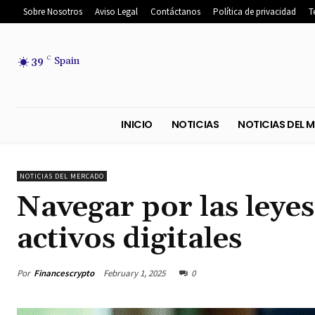
Sobre Nosotros
Aviso Legal
Contáctanos
Política de privacidad
T
39
C
Spain
INICIO
NOTICIAS
NOTICIA
NOTICIAS DEL MERCADO
Navegar por las leyes
activos digitales
Por
Financescrypto
February 1, 2025
0