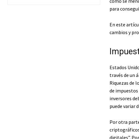
como se menci
para conseguir
En este artícu
cambios y pro
Impuest
Estados Unidos
través de un 
Riquezas de l
de impuestos c
inversores de
puede variar 
Por otra parte
criptográfico
digitales”. Po