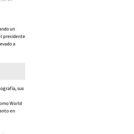
rando un
l presidente
levado a
ografía, sus
 como World
tanto en