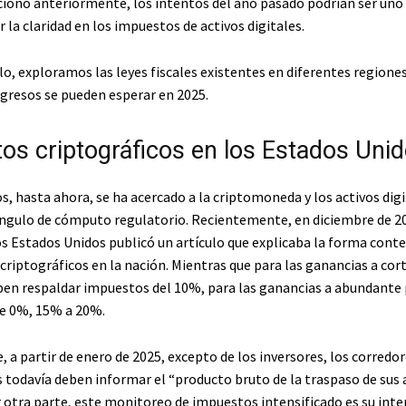
onó anteriormente, los intentos del año pasado podrían ser uno 
 la claridad en los impuestos de activos digitales.
lo, exploramos las leyes fiscales existentes en diferentes regiones
gresos se pueden esperar en 2025.
os criptográficos en los Estados Uni
, hasta ahora, se ha acercado a la criptomoneda y los activos digi
ángulo de cómputo regulatorio. Recientemente, en diciembre de 20
os Estados Unidos publicó un artículo que explicaba la forma co
riptográficos en la nación. Mientras que para las ganancias a cort
ben respaldar impuestos del 10%, para las ganancias a abundante 
de 0%, 15% a 20%.
, a partir de enero de 2025, excepto de los inversores, los corredo
s todavía deben informar el “producto bruto de la traspaso de sus 
r otra parte, este monitoreo de impuestos intensificado es su inte