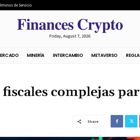
érminos de Servicio
𝐅𝐢𝐧𝐚𝐧𝐜𝐞𝐬 𝐂𝐫𝐲𝐩𝐭𝐨
Friday, August 7, 2026
S DEL MERCADO
MINERÍA
INTERCAMBIO
METAVER
 fiscales complejas pa
Share