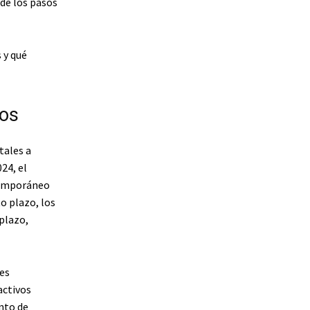
de los pasos
 y qué
dos
tales a
24, el
ntemporáneo
o plazo, los
plazo,
res
activos
nto de