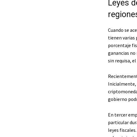
Leyes de
regione
Cuando se ace
tienen varias
porcentaje fis
ganancias no 
sin requisa, e
Recientemente,
Inicialmente,
criptomonedas
gobierno podrí
En tercer emp
particular du
leyes fiscales