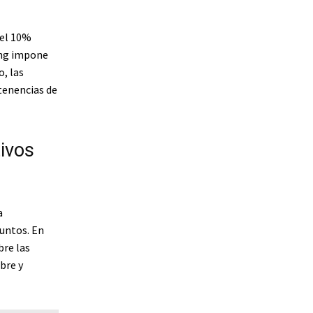
del 10%
ong impone
, las
tenencias de
ivos
a
puntos. En
bre las
bre y