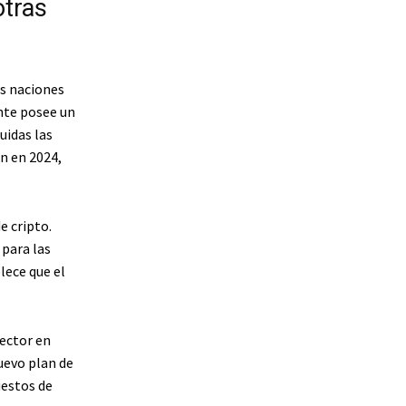
otras
s naciones
ente posee un
uidas las
n en 2024,
e cripto.
para las
ece que el
ector en
uevo plan de
uestos de