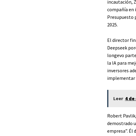
incautación, 
compañía en i
Presupuesto p
2025.
El director fi
Deepseek porq
longevo parte
la IA para me
inversores ad
implementar a
Leer
4 de
Robert Pavlik
demostrado un
empresa”. Él d