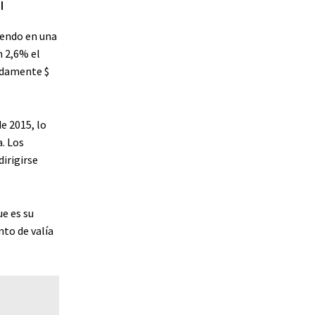
i
iendo en una
n 2,6% el
adamente $
e 2015, lo
a. Los
dirigirse
ue es su
nto de valía