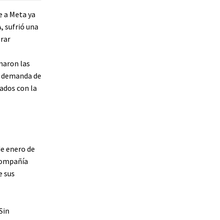
e a Meta ya
, sufrió una
rar
naron las
o demanda de
ados con la
de enero de
 Compañía
e sus
Sin