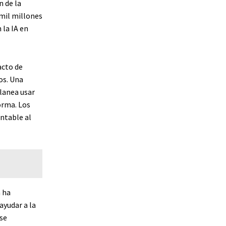
n de la
 mil millones
 la IA en
acto de
os. Una
lanea usar
orma. Los
ntable al
 ha
yudar a la
rse