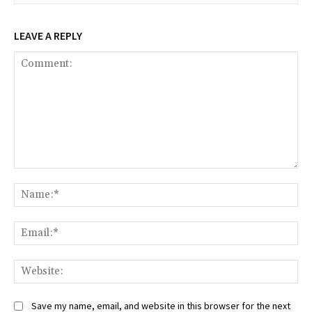
LEAVE A REPLY
Comment:
Na
Ema
Web
Save my name, email, and website in this browser for the next