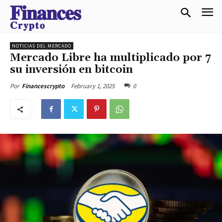
𝐅𝐢𝐧𝐚𝐧𝐜𝐞𝐬
𝐂𝐫𝐲𝐩𝐭𝐨
NOTICIAS DEL MERCADO
Mercado Libre ha multiplicado por 7
su inversión en bitcoin
February 1, 2025
0
Por
Financescrypto