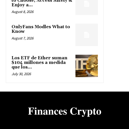
to Choose, Access Safely &
Enjoy a...
August 8, 2026
OnlyFans Modles What to
Know
August 7, 2026
Los ETF de Ether suman
$104 millones a medida
que los...
July 30, 2026
𝐅𝐢𝐧𝐚𝐧𝐜𝐞𝐬 𝐂𝐫𝐲𝐩𝐭𝐨