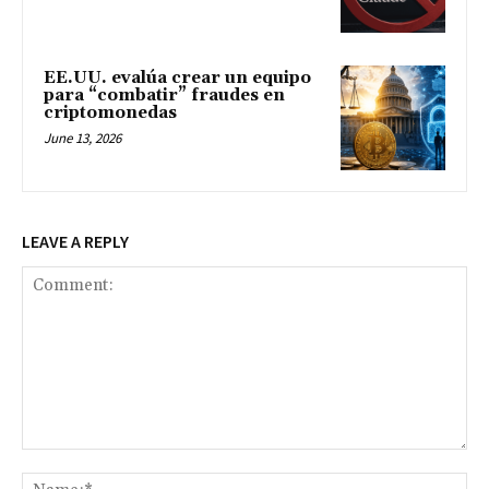
EE.UU. evalúa crear un equipo
para “combatir” fraudes en
criptomonedas
June 13, 2026
LEAVE A REPLY
Comment:
Na