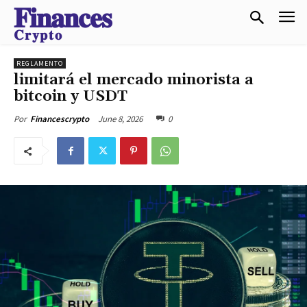
𝐅𝐢𝐧𝐚𝐧𝐜𝐞𝐬
𝐂𝐫𝐲𝐩𝐭𝐨
REGLAMENTO
limitará el mercado minorista a
bitcoin y USDT
June 8, 2026
0
Por
Financescrypto