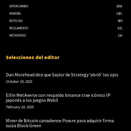
INTERCAMBIO
2018
MINERÍA
1281
NOTICIAS
989
REGLAMENTO
621
METAVERSO
116
Selecciones del editor
Dan Morehead dice que Saylor de Strategy ‘abrió’ los ojos
October 19, 2025
Elfin MetAverse con respaldo binance trae icónico IP
japonés a los juegos Web3
February 10, 2025
Miner de Bitcoin canadiense Pow.re para adquirir firma
suiza Block Green