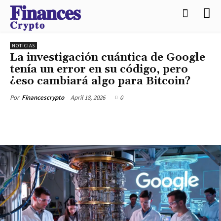
𝐅𝐢𝐧𝐚𝐧𝐜𝐞𝐬
𝐂𝐫𝐲𝐩𝐭𝐨
NOTICIAS
La investigación cuántica de Google
tenía un error en su código, pero
¿eso cambiará algo para Bitcoin?
April 18, 2026
0
Por
Financescrypto