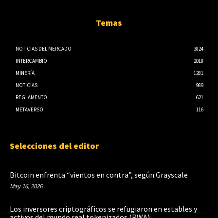
Temas
NOTICIAS DEL MERCADO
3824
INTERCAMBIO
2018
MINERÍA
1281
NOTICIAS
989
REGLAMENTO
621
METAVERSO
116
Selecciones del editor
Bitcoin enfrenta “vientos en contra”, según Grayscale
May 16, 2026
Los inversores criptográficos se refugiaron en estables y
activos del mundo real tokenizados (RWA)