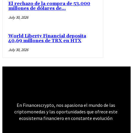
El rechazo de la compra de 53.000
millones de dólares de...
July 30, 2026
World Liberty Financial deposita
40,69 millones de TRX en HTX
July 30, 2026
𝐅𝐢𝐧𝐚𝐧𝐜𝐞𝐬 𝐂𝐫𝐲𝐩𝐭𝐨
En Financescrypto, nos apasiona el mundo de las
criptomonedas y las oportunidades que ofrece este
ecosistema financiero en constante evolución