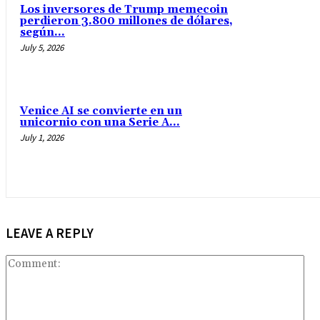
Los inversores de Trump memecoin
perdieron 3.800 millones de dólares,
según...
July 5, 2026
Venice AI se convierte en un
unicornio con una Serie A...
July 1, 2026
LEAVE A REPLY
Co