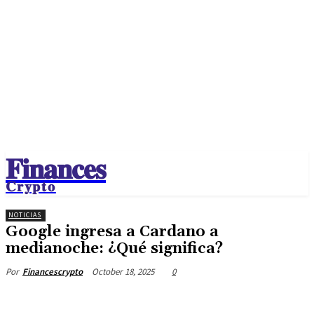
𝐅𝐢𝐧𝐚𝐧𝐜𝐞𝐬
𝐂𝐫𝐲𝐩𝐭𝐨
NOTICIAS
Google ingresa a Cardano a
medianoche: ¿Qué significa?
October 18, 2025
0
Por
Financescrypto