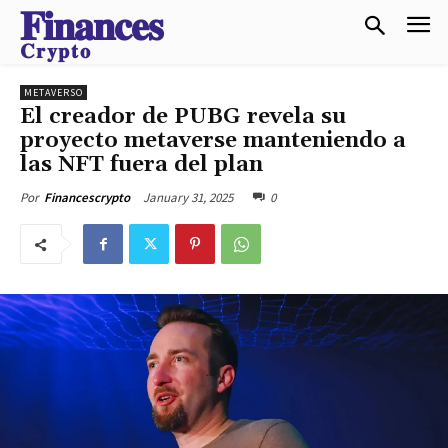
𝐅𝐢𝐧𝐚𝐧𝐜𝐞𝐬
𝐂𝐫𝐲𝐩𝐭𝐨
METAVERSO
El creador de PUBG revela su
proyecto metaverse manteniendo a
las NFT fuera del plan
January 31, 2025
0
Por
Financescrypto