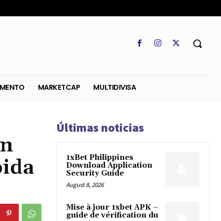
SO
REGLAMENTO
MARKETCAP
MULTIDIVISA
Últimas noticias
en
1xBet Philippines
bida
Download Application
Security Guide
August 8, 2026
Mise à jour 1xbet APK –
guide de vérification du