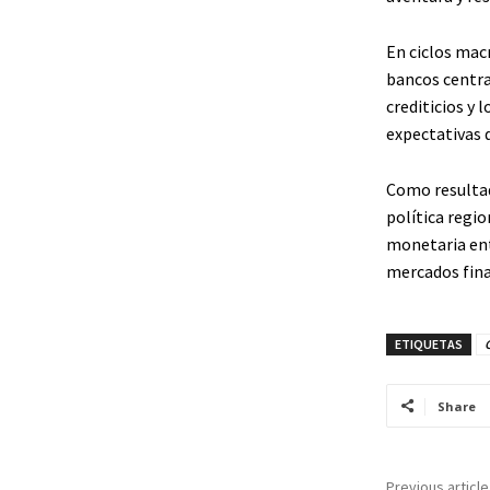
En ciclos mac
bancos centra
crediticios y 
expectativas 
Como resultad
política regi
monetaria ent
mercados fina
ETIQUETAS
Share
Previous article