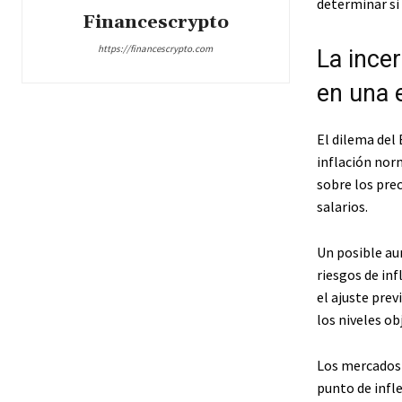
determinar si 
Financescrypto
https://financescrypto.com
La ince
en una e
El dilema del 
inflación nor
sobre los prec
salarios.
Un posible au
riesgos de in
el ajuste prev
los niveles ob
Los mercados 
punto de infl