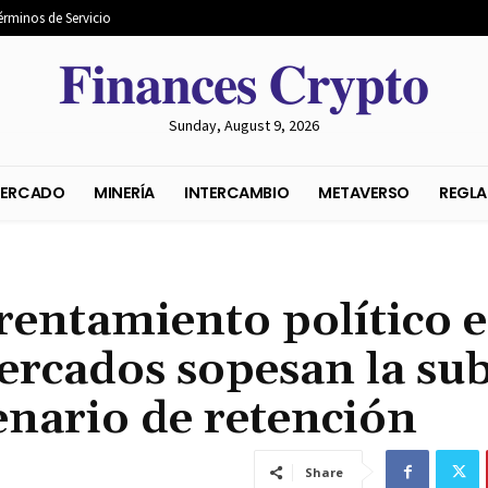
érminos de Servicio
𝐅𝐢𝐧𝐚𝐧𝐜𝐞𝐬 𝐂𝐫𝐲𝐩𝐭𝐨
Sunday, August 9, 2026
S DEL MERCADO
MINERÍA
INTERCAMBIO
METAVER
rentamiento político 
ercados sopesan la su
cenario de retención
Share