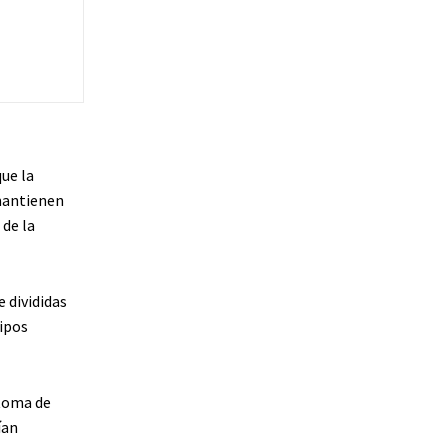
ue la
 mantienen
 de la
 divididas
tipos
 toma de
ían