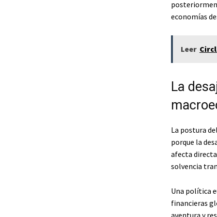
posteriorment
economías des
Leer
Circ
La desa
macroe
La postura de
porque la des
afecta directa
solvencia tra
Una política e
financieras gl
aventura y re