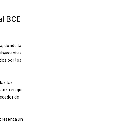
al BCE
a, donde la
subyacentes
os ​​por los
dos los
ianza en que
rededor de
epresenta un