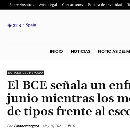
Sobre Nosotros
Aviso Legal
Contáctanos
Política de privacidad
T
32.4
C
Spain
INICIO
NOTICIAS
NOTICIA
NOTICIAS DEL MERCADO
El BCE señala un enf
junio mientras los m
de tipos frente al es
Por
Financescrypto
May 16, 2026
0