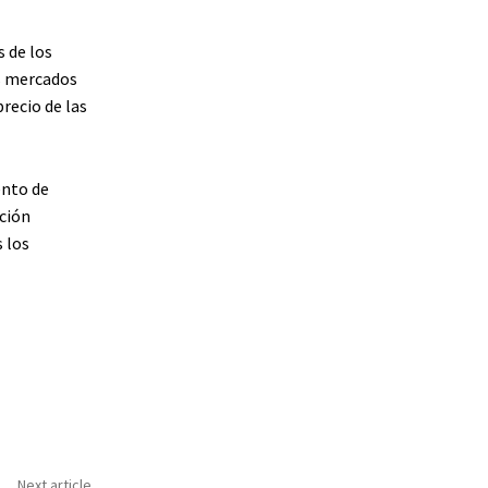
 de los
os mercados
precio de las
ento de
ción
 los
Next article