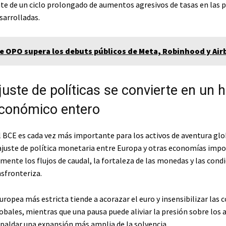
e de un ciclo prolongado de aumentos agresivos de tasas en las p
arrolladas.
le OPO supera los debuts públicos de Meta, Robinhood y Air
juste de políticas se convierte en un 
conómico entero
l BCE es cada vez más importante para los activos de aventura glo
ajuste de política monetaria entre Europa y otras economías imp
mente los flujos de caudal, la fortaleza de las monedas y las cond
nsfronteriza.
uropea más estricta tiende a acorazar el euro y insensibilizar las 
obales, mientras que una pausa puede aliviar la presión sobre los 
spaldar una expansión más amplia de la solvencia.