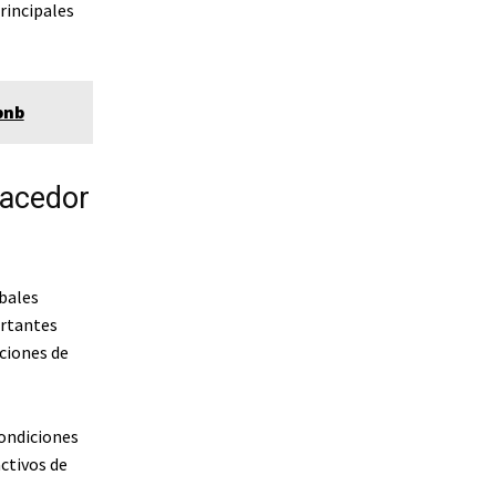
rincipales
bnb
hacedor
bales
ortantes
iciones de
condiciones
activos de