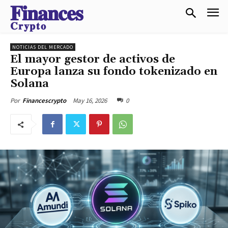
𝐅𝐢𝐧𝐚𝐧𝐜𝐞𝐬
𝐂𝐫𝐲𝐩𝐭𝐨
NOTICIAS DEL MERCADO
El mayor gestor de activos de
Europa lanza su fondo tokenizado en
Solana
May 16, 2026
0
Por
Financescrypto