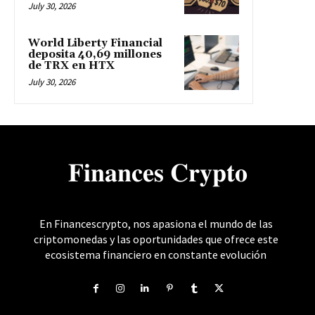
July 30, 2026
World Liberty Financial
deposita 40,69 millones
de TRX en HTX
July 30, 2026
𝐅𝐢𝐧𝐚𝐧𝐜𝐞𝐬 𝐂𝐫𝐲𝐩𝐭𝐨
En Financescrypto, nos apasiona el mundo de las
criptomonedas y las oportunidades que ofrece este
ecosistema financiero en constante evolución