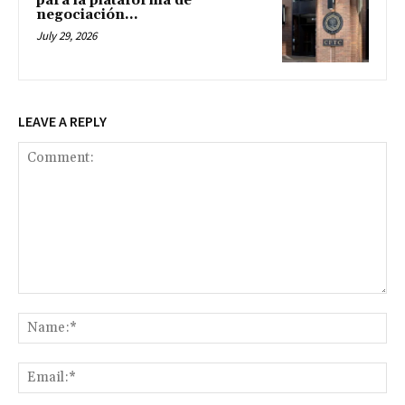
para la plataforma de
negociación...
July 29, 2026
LEAVE A REPLY
Comment:
Na
Ema