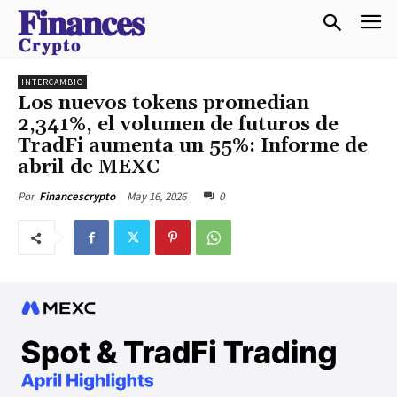
𝐅𝐢𝐧𝐚𝐧𝐜𝐞𝐬
𝐂𝐫𝐲𝐩𝐭𝐨
INTERCAMBIO
Los nuevos tokens promedian
2,341%, el volumen de futuros de
TradFi aumenta un 55%: Informe de
abril de MEXC
May 16, 2026
0
Por
Financescrypto