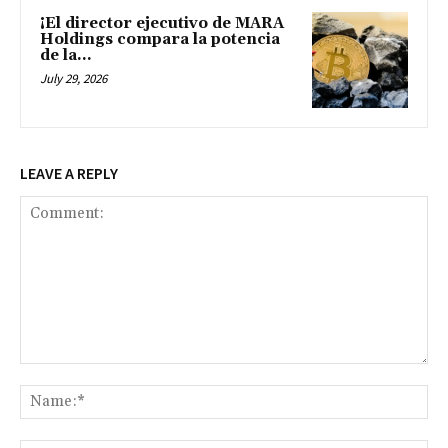
¡El director ejecutivo de MARA
Holdings compara la potencia
de la...
July 29, 2026
LEAVE A REPLY
Comment:
Na