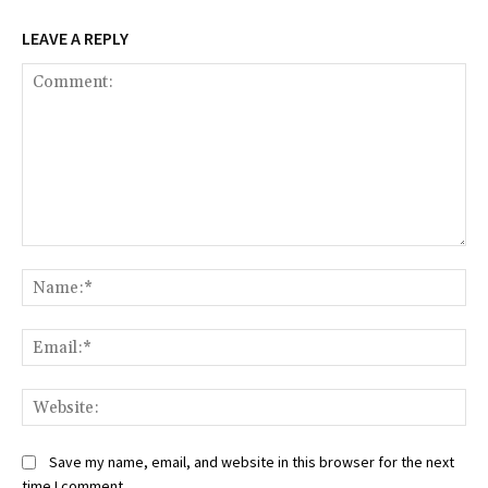
LEAVE A REPLY
Comment:
Na
Ema
Web
Save my name, email, and website in this browser for the next
time I comment.