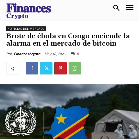
𝐅𝐢𝐧𝐚𝐧𝐜𝐞𝐬
𝐂𝐫𝐲𝐩𝐭𝐨
NOTICIAS DEL MERCADO
Brote de ébola en Congo enciende la
alarma en el mercado de bitcoin
May 18, 2026
0
Por
Financescrypto