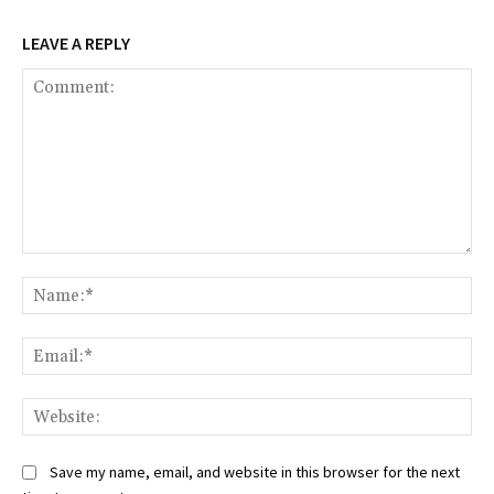
LEAVE A REPLY
Comment:
Na
Ema
Web
Save my name, email, and website in this browser for the next