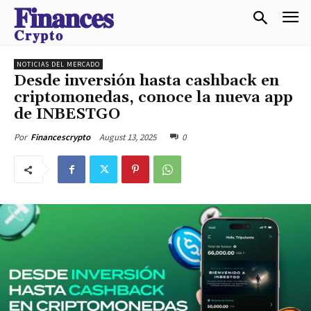
𝐅𝐢𝐧𝐚𝐧𝐜𝐞𝐬
𝐂𝐫𝐲𝐩𝐭𝐨
NOTICIAS DEL MERCADO
Desde inversión hasta cashback en
criptomonedas, conoce la nueva app
de INBESTGO
August 13, 2025
0
Por
Financescrypto