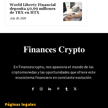
World Liberty Financial
deposita 40,69 millones
de TRX en HTX
July 30, 2026
𝐅𝐢𝐧𝐚𝐧𝐜𝐞𝐬 𝐂𝐫𝐲𝐩𝐭𝐨
En Financescrypto, nos apasiona el mundo de las
criptomonedas y las oportunidades que ofrece este
ecosistema financiero en constante evolución
Páginas legales