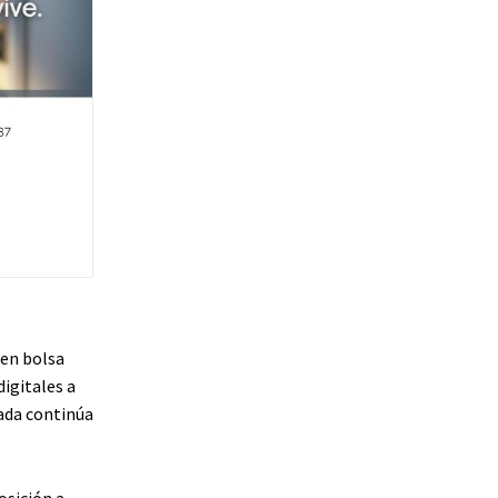
en bolsa
igitales a
lada continúa
osición a