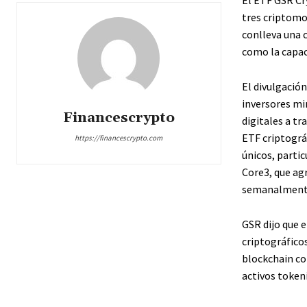
tres criptomo
conlleva una c
como la capac
El divulgació
inversores min
Financescrypto
digitales a tr
ETF criptográf
https://financescrypto.com
únicos, parti
Core3, que ag
semanalment
GSR dijo que 
criptográfico
blockchain c
activos token