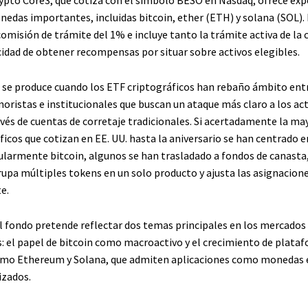
nedas importantes, incluidas bitcoin, ether (ETH) y solana (SOL).
omisión de trámite del 1% e incluye tanto la trámite activa de la 
idad de obtener recompensas por situar sobre activos elegibles.
n se produce cuando los ETF criptográficos han rebaño ámbito ent
oristas e institucionales que buscan un ataque más claro a los ac
avés de cuentas de corretaje tradicionales. Si acertadamente la may
icos que cotizan en EE. UU. hasta la aniversario se han centrado e
cularmente bitcoin, algunos se han trasladado a fondos de canasta,
rupa múltiples tokens en un solo producto y ajusta las asignacion
e.
el fondo pretende reflectar dos temas principales en los mercados
s: el papel de bitcoin como macroactivo y el crecimiento de plata
omo Ethereum y Solana, que admiten aplicaciones como monedas e
izados.