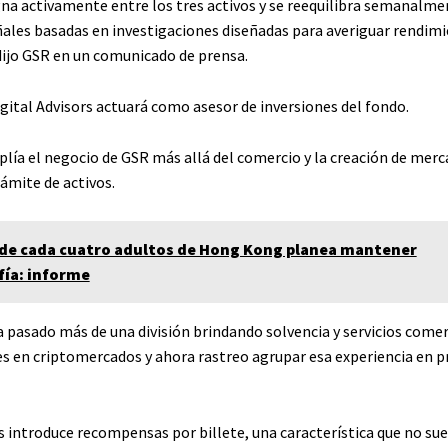
gna activamente entre los tres activos y se reequilibra semanalme
ñales basadas en investigaciones diseñadas para averiguar rendim
 dijo GSR en un comunicado de prensa.
ital Advisors actuará como asesor de inversiones del fondo.
lía el negocio de GSR más allá del comercio y la creación de mer
rámite de activos.
de cada cuatro adultos de Hong Kong planea mantener
fía: informe
 pasado más de una división brindando solvencia y servicios comer
es en criptomercados y ahora rastreo agrupar esa experiencia en 
 introduce recompensas por billete, una característica que no sue