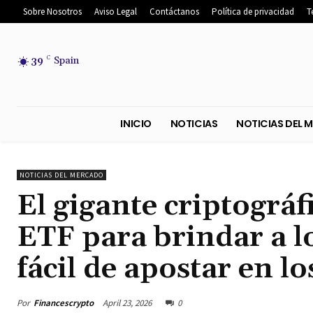
Sobre Nosotros
Aviso Legal
Contáctanos
Política de privacidad
T
39
C
Spain
INICIO
NOTICIAS
NOTICIA
NOTICIAS DEL MERCADO
El gigante criptográ
ETF para brindar a l
fácil de apostar en l
Por
Financescrypto
April 23, 2026
0