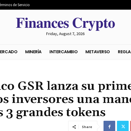
érminos de Servicio
𝐅𝐢𝐧𝐚𝐧𝐜𝐞𝐬 𝐂𝐫𝐲𝐩𝐭𝐨
Friday, August 7, 2026
S DEL MERCADO
MINERÍA
INTERCAMBIO
METAVER
fico GSR lanza su prim
os inversores una man
os 3 grandes tokens
Share