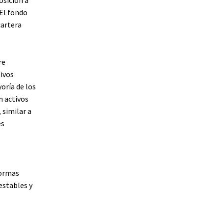
 El fondo
cartera
re
tivos
oría de los
n activos
 similar a
es
formas
stables y