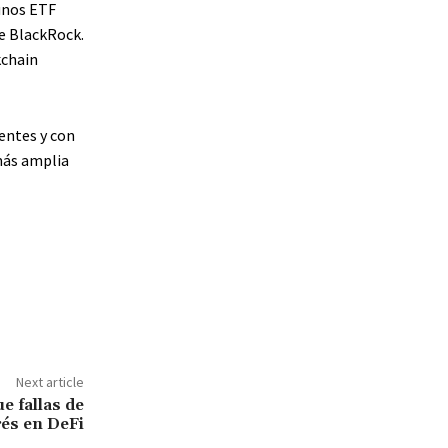
gunos ETF
de BlackRock.
kchain
entes y con
más amplia
Next article
e fallas de
rés en DeFi