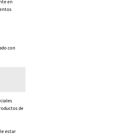
nte en
ientos
cado con
ciales
productos de
le estar