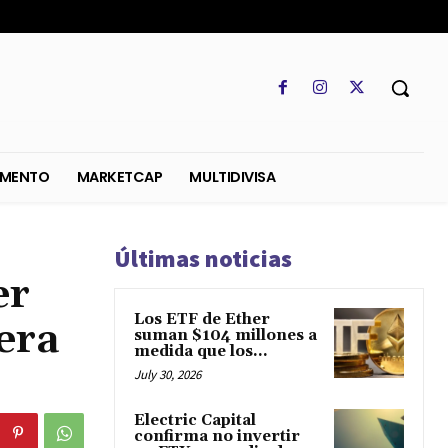
SO
REGLAMENTO
MARKETCAP
MULTIDIVISA
Últimas noticias
er
Los ETF de Ether
era
suman $104 millones a
medida que los...
July 30, 2026
Electric Capital
confirma no invertir