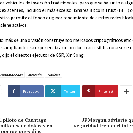
os vehículos de inversión tradicionales, pero que se ha junto a al
 existentes, incluido el más excelso, iShares Bitcoin Trust (IBIT) 
ística permite al fondo originar rendimiento de ciertas redes bloc
iene activos.
o más de una división construyendo mercados criptográficos efici
s ampliando esa experiencia a un producto accesible a una serie 
, dijo el director ejecutor de GSR, Xin Song.
Criptomonedas
Mercado
Noticias
Facebook
Twitter
Pinterest
l piloto de Cashtags
JPMorgan advierte qu
millones de dólares en
seguridad frenan el inte
 operaciones días