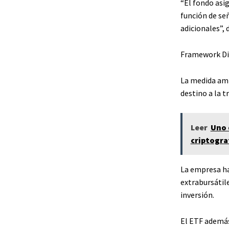
“El fondo asi
función de se
adicionales”,
Framework Dig
La medida amp
destino a la t
Leer
Uno 
criptogra
La empresa ha
extrabursátil
inversión.
El ETF además