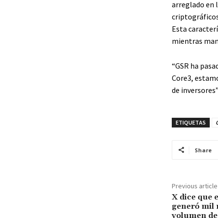
arreglado en l
criptográficos
Esta caracter
mientras mant
“GSR ha pasad
Core3, estamo
de inversores”
ETIQUETAS
Share
Previous article
X dice que e
generó mil 
volumen de