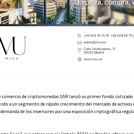
 comercio de criptomonedas GSR lanzó su primer fondo cotizado 
ando a un segmento de rápido crecimiento del mercado de activos d
 demanda de los inversores por una exposición criptográfica regu
ypto Core3, que cotiza con el símbolo BESO en Nasdaq, ofrece exp