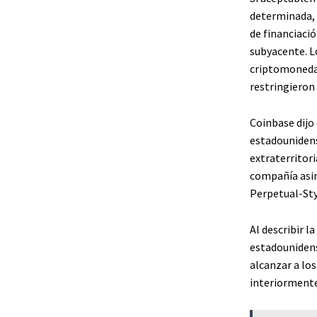
determinada, 
de financiació
subyacente. L
criptomoneda
restringieron 
Coinbase dijo
estadounidense
extraterritori
compañía asim
Perpetual-Styl
Al describir 
estadounidens
alcanzar a l
interiormente