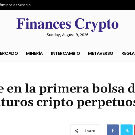
érminos de Servicio
𝐅𝐢𝐧𝐚𝐧𝐜𝐞𝐬 𝐂𝐫𝐲𝐩𝐭𝐨
Sunday, August 9, 2026
S DEL MERCADO
MINERÍA
INTERCAMBIO
METAVER
e en la primera bolsa 
uturos cripto perpetuo
Share