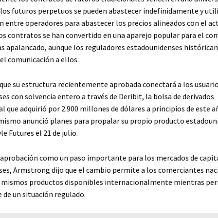
los futuros perpetuos se pueden abastecer indefinidamente y util
n entre operadores para abastecer los precios alineados con el ac
os contratos se han convertido en una aparejo popular para el co
s apalancado, aunque los reguladores estadounidenses histórica
el comunicación a ellos.
 que su estructura recientemente aprobada conectará a los usuari
s con solvencia entero a través de Deribit, la bolsa de derivados
al que adquirió por 2.900 millones de dólares a principios de este a
ismo anunció planes para propalar su propio producto estadoun
e Futures el 21 de julio.
la aprobación como un paso importante para los mercados de capit
es, Armstrong dijo que el cambio permite a los comerciantes nac
os mismos productos disponibles internacionalmente mientras p
 de un situación regulado.