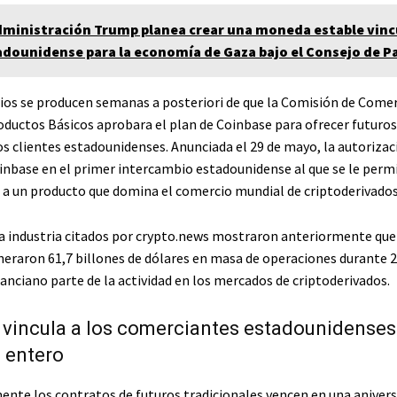
dministración Trump planea crear una moneda estable vinc
adounidense para la economía de Gaza bajo el Consejo de P
os se producen semanas a posteriori de que la Comisión de Comer
oductos Básicos aprobara el plan de Coinbase para ofrecer futuros
os clientes estadounidenses. Anunciada el 29 de mayo, la autorizac
oinbase en el primer intercambio estadounidense al que se le perm
a un producto que domina el comercio mundial de criptoderivados
la industria citados por crypto.news mostraron anteriormente que
eraron 61,7 billones de dólares en masa de operaciones durante 2
anciano parte de la actividad en los mercados de criptoderivados.
vincula a los comerciantes estadounidenses
 entero
ente los contratos de futuros tradicionales vencen en una anivers