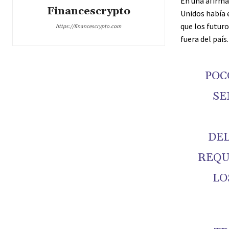
En una afirmac
Financescrypto
Unidos había 
que los futur
https://financescrypto.com
fuera del país.
POC
SE
DEL
REQU
LO