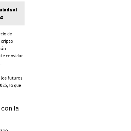
ulada al
az
cio de
 cripto
ión
ite convidar
.
 los futuros
025, lo que
 con la
ario