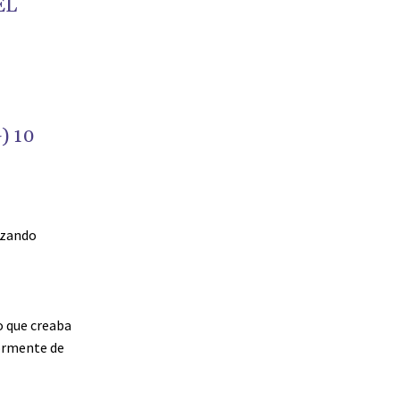
EL
 10
izando
o que creaba
iormente de