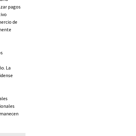
izar pagos
tivo
mercio de
mente
os
ño. La
idense
ales
ionales
ermanecen