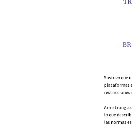
TR
– B
Sostuvo que u
plataformas ex
restricciones 
Armstrong asi
lo que descri
las normas es