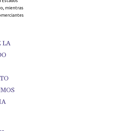
n Estados
ro, mientras
comerciantes
 LA
DO
STO
OMOS
IA