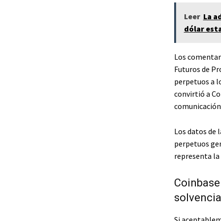
Leer
La a
dólar est
Los comentari
Futuros de Pr
perpetuos a l
convirtió a C
comunicación 
Los datos de 
perpetuos gen
representa la 
Coinbase 
solvencia
Si aceptablem