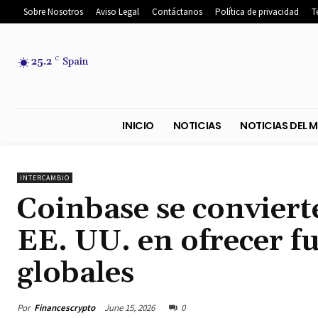
Sobre Nosotros
Aviso Legal
Contáctanos
Política de privacidad
T
25.2
C
Spain
INICIO
NOTICIAS
NOTICIA
INTERCAMBIO
Coinbase se conviert
EE. UU. en ofrecer f
globales
Por
Financescrypto
June 15, 2026
0