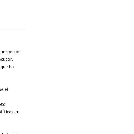
o perpetuos
ecutor,
 que ha
e el
pto
líticas en