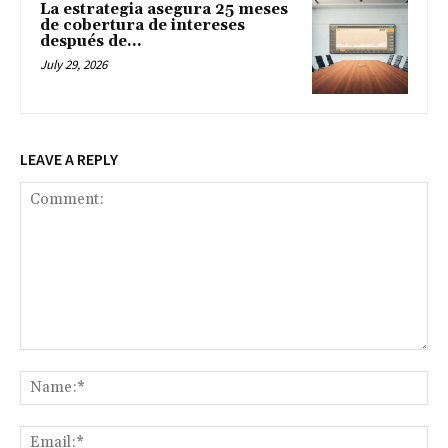
La estrategia asegura 25 meses
de cobertura de intereses
después de...
July 29, 2026
LEAVE A REPLY
Comment:
Na
Ema