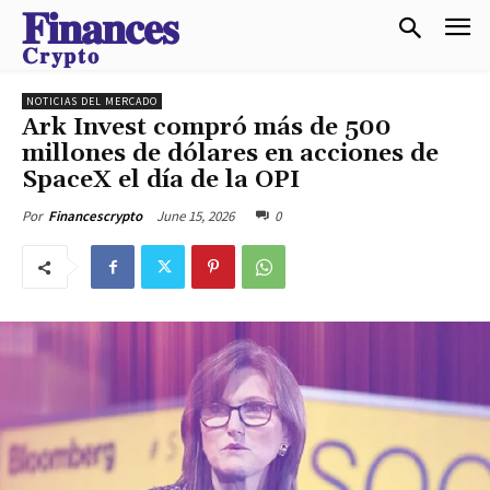
𝐅𝐢𝐧𝐚𝐧𝐜𝐞𝐬
𝐂𝐫𝐲𝐩𝐭𝐨
NOTICIAS DEL MERCADO
Ark Invest compró más de 500
millones de dólares en acciones de
SpaceX el día de la OPI
June 15, 2026
0
Por
Financescrypto