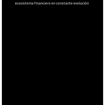
ecosistema financiero en constante evolución
Páginas legales
SOBRE NOSOTROS
AVISO LEGAL
CONTÁCTANOS
POLÍTICA DE PRIVACIDAD
TÉRMINOS DE SERVICIO
Temas
NOTICIAS DEL MERCADO
3824
INTERCAMBIO
2018
MINERÍA
1281
NOTICIAS
989