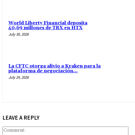
World Liberty Financial deposita
40,69 millones de TRX en HTX
July 30, 2026
La CFTC otorga alivio a Kraken para la
plataforma de negociación...
July 29, 2026
LEAVE A REPLY
Co