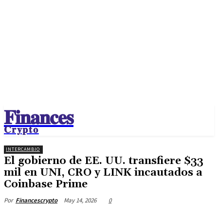
𝐅𝐢𝐧𝐚𝐧𝐜𝐞𝐬
𝐂𝐫𝐲𝐩𝐭𝐨
INTERCAMBIO
El gobierno de EE. UU. transfiere $33
mil en UNI, CRO y LINK incautados a
Coinbase Prime
May 14, 2026
0
Por
Financescrypto