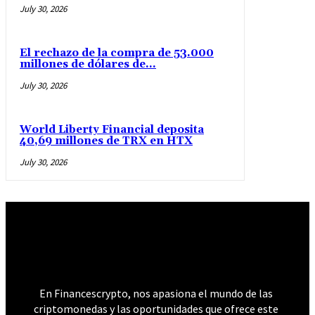
July 30, 2026
El rechazo de la compra de 53.000
millones de dólares de...
July 30, 2026
World Liberty Financial deposita
40,69 millones de TRX en HTX
July 30, 2026
𝐅𝐢𝐧𝐚𝐧𝐜𝐞𝐬 𝐂𝐫𝐲𝐩𝐭𝐨
En Financescrypto, nos apasiona el mundo de las
criptomonedas y las oportunidades que ofrece este