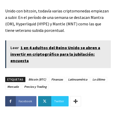
Unido con bitcoin, todavía varias criptomonedas empiezan
a subir. En el período de una semana se destacan Mantra
(OM), Hyperliquid (HYPE) y Mantle (MNT) como las que
tiene veterano subida porcentual.
Leer
1 en 4 adultos del Reino Unido se abren a
invertir en criptográfico para la jubilación:
encuesta
ETIQUETAS
Bitcoin (BTC)
Finanzas
Latinoamérica
Lo último
Mercado
Precios y Trading
Facebook
Twitter