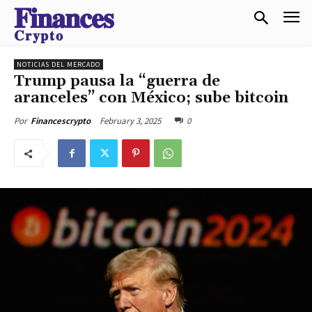
𝐅𝐢𝐧𝐚𝐧𝐜𝐞𝐬
𝐂𝐫𝐲𝐩𝐭𝐨
NOTICIAS DEL MERCADO
Trump pausa la “guerra de
aranceles” con México; sube bitcoin
February 3, 2025
0
Por
Financescrypto