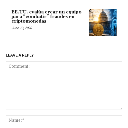
EE.UU. evalúa crear un equipo
para “combatir” fraudes en
criptomonedas
June 13, 2026
LEAVE A REPLY
Comment:
Na