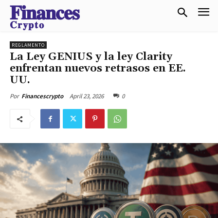
𝐅𝐢𝐧𝐚𝐧𝐜𝐞𝐬
𝐂𝐫𝐲𝐩𝐭𝐨
REGLAMENTO
La Ley GENIUS y la ley Clarity
enfrentan nuevos retrasos en EE.
UU.
April 23, 2026
0
Por
Financescrypto