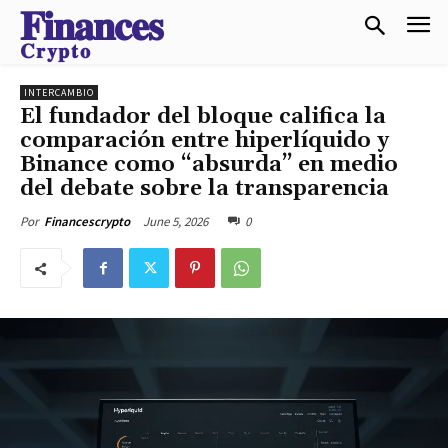
𝐅𝐢𝐧𝐚𝐧𝐜𝐞𝐬
𝐂𝐫𝐲𝐩𝐭𝐨
INTERCAMBIO
El fundador del bloque califica la
comparación entre hiperlíquido y
Binance como “absurda” en medio
del debate sobre la transparencia
June 5, 2026
0
Por
Financescrypto