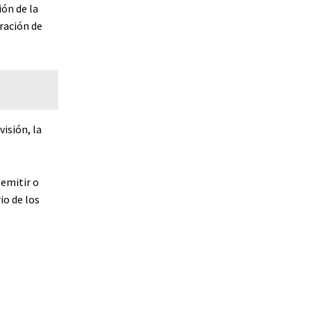
ón de la
ración de
isión, la
 emitir o
io de los