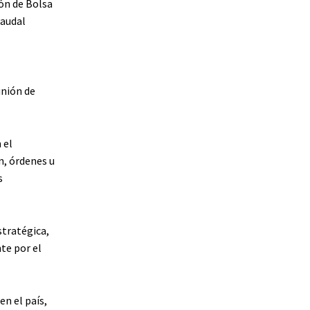
ón de Bolsa
Caudal
unión de
 el
, órdenes u
s
stratégica,
te por el
n el país,