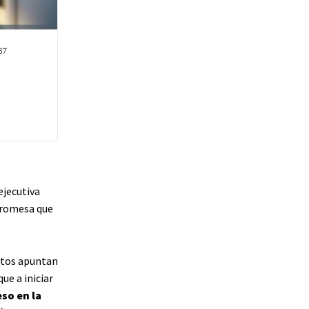
ejecutiva
 promesa que
entos apuntan
ue a iniciar
so en la