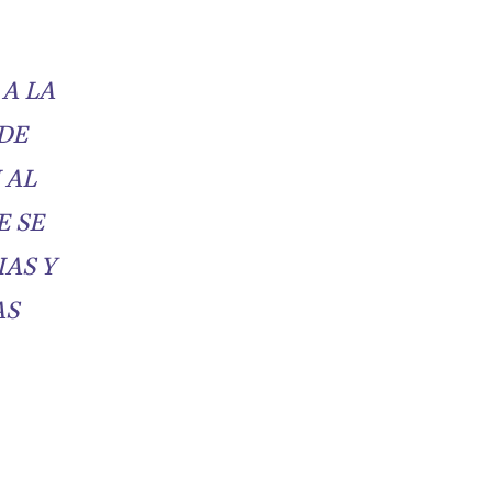
 A LA
DE
 AL
E SE
AS Y
AS