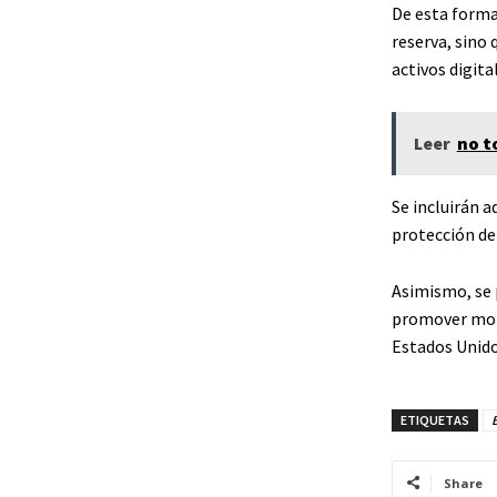
De esta forma
reserva, sino
activos digita
Leer
no t
Se incluirán a
protección de
Asimismo, se 
promover mone
Estados Unidos
ETIQUETAS
B
Share