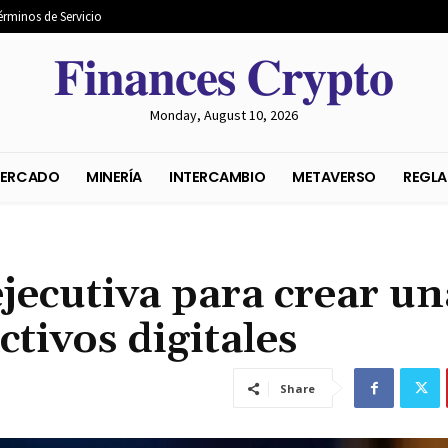
érminos de Servicio
𝐅𝐢𝐧𝐚𝐧𝐜𝐞𝐬 𝐂𝐫𝐲𝐩𝐭𝐨
Monday, August 10, 2026
S DEL MERCADO
MINERÍA
INTERCAMBIO
METAVER
jecutiva para crear un
ctivos digitales
Share