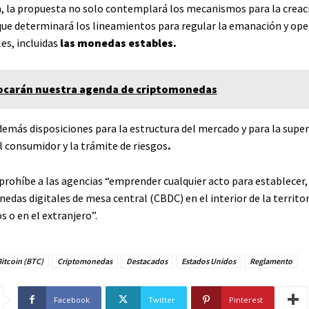
, la propuesta no solo contemplará los mecanismos para la creaci
 que determinará los lineamientos para regular la emanación y ope
les, incluidas
las monedas estables.
ocarán nuestra agenda de criptomonedas
demás disposiciones para la estructura del mercado y para la superv
l consumidor y la trámite de riesgos
.
prohíbe a las agencias “emprender cualquier acto para establecer,
das digitales de mesa central (CBDC) en el interior de la territor
 o en el extranjero”.
itcoin (BTC)
Criptomonedas
Destacados
Estados Unidos
Reglamento
Facebook
Twitter
Pinterest