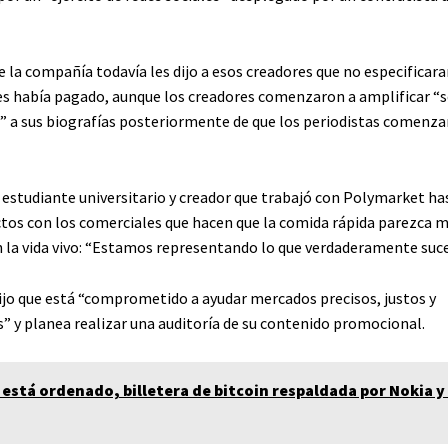
e la compañía todavía les dijo a esos creadores que no especificar
s había pagado, aunque los creadores comenzaron a amplificar “s
a sus biografías posteriormente de que los periodistas comenza
estudiante universitario y creador que trabajó con Polymarket h
tos con los comerciales que hacen que la comida rápida parezca m
en la vida vivo: “Estamos representando lo que verdaderamente suce
jo que está “comprometido a ayudar mercados precisos, justos y
” y planea realizar una auditoría de su contenido promocional.
 está ordenado, billetera de bitcoin respaldada por Nokia y