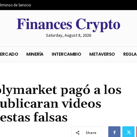
érminos de Servicio
𝐅𝐢𝐧𝐚𝐧𝐜𝐞𝐬 𝐂𝐫𝐲𝐩𝐭𝐨
Saturday, August 8, 2026
S DEL MERCADO
MINERÍA
INTERCAMBIO
METAVER
lymarket pagó a los
ublicaran videos
stas falsas
Share