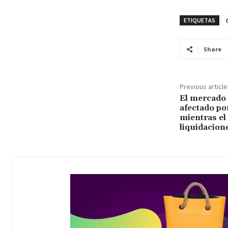
ETIQUETAS
C
Share
Previous article
El mercado d
afectado po
mientras el 
liquidacion