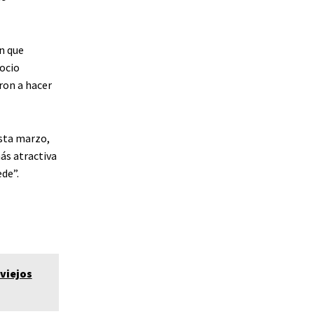
an que
ocio
ron a hacer
asta marzo,
ás atractiva
de”.
 viejos