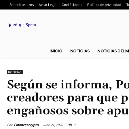
Sobre Nosotros
Aviso Legal
Contáctanos
Política de privacidad
T
26.9
C
Spain
INICIO
NOTICIAS
NOTICIA
NOTICIAS
Según se informa, Po
creadores para que p
engañosos sobre apue
Por
Financescrypto
June 21, 2026
0