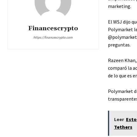
marketing.
El WSJ dijo qu
Financescrypto
Polymarket le
@polymarket” 
https://financescrypto.com
preguntas.
Razeen Khan, 
comparó la ac
de lo que es 
Polymarket di
transparentes
Leer
Esto
Tethers