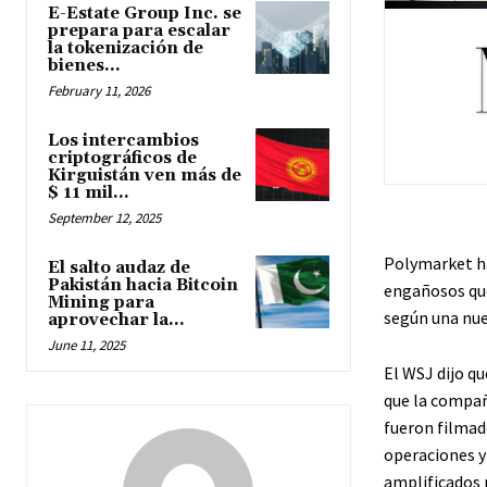
E-Estate Group Inc. se
prepara para escalar
la tokenización de
bienes...
February 11, 2026
Los intercambios
criptográficos de
Kirguistán ven más de
$ 11 mil...
September 12, 2025
Polymarket ha
El salto audaz de
Pakistán hacia Bitcoin
engañosos que
Mining para
según una nue
aprovechar la...
June 11, 2025
El WSJ dijo qu
que la compañ
fueron filmad
operaciones y 
amplificados 