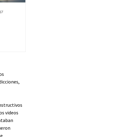
os
dicciones,
nstructivos
os videos
entaban
ueron
de