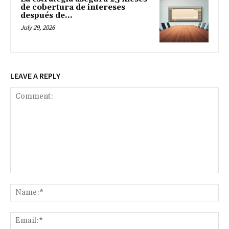
de cobertura de intereses
después de...
July 29, 2026
LEAVE A REPLY
Comment:
Na
Ema