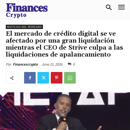
𝐅𝐢𝐧𝐚𝐧𝐜𝐞𝐬
𝐂𝐫𝐲𝐩𝐭𝐨
NOTICIAS DEL MERCADO
El mercado de crédito digital se ve
afectado por una gran liquidación
mientras el CEO de Strive culpa a las
liquidaciones de apalancamiento
June 21, 2026
0
Por
Financescrypto