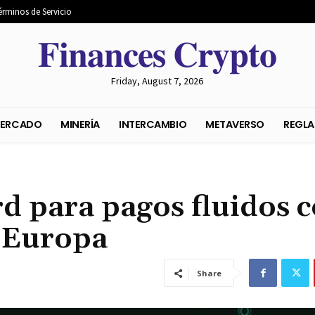
érminos de Servicio
𝐅𝐢𝐧𝐚𝐧𝐜𝐞𝐬 𝐂𝐫𝐲𝐩𝐭𝐨
Friday, August 7, 2026
S DEL MERCADO
MINERÍA
INTERCAMBIO
METAVER
d para pagos fluidos 
 Europa
Share