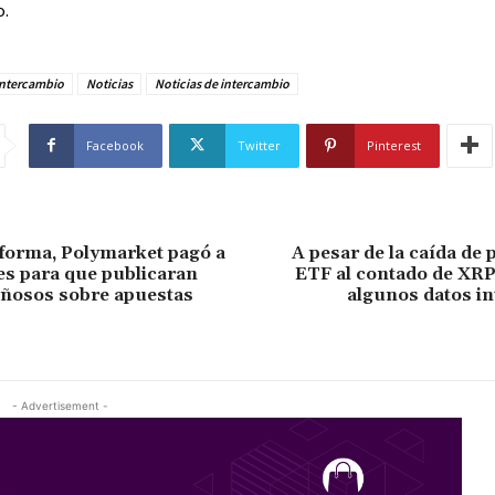
o.
Intercambio
Noticias
Noticias de intercambio
Facebook
Twitter
Pinterest
forma, Polymarket pagó a
A pesar de la caída de p
es para que publicaran
ETF al contado de XR
añosos sobre apuestas
algunos datos i
- Advertisement -