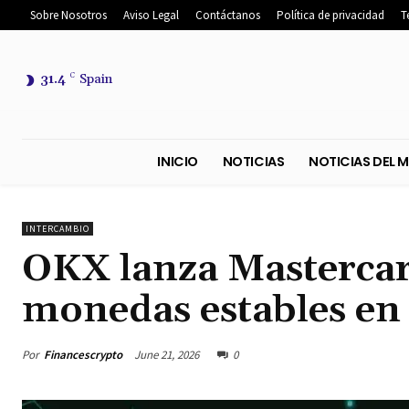
Sobre Nosotros
Aviso Legal
Contáctanos
Política de privacidad
T
31.4
C
Spain
INICIO
NOTICIAS
NOTICIA
INTERCAMBIO
OKX lanza Mastercar
monedas estables en
Por
Financescrypto
June 21, 2026
0