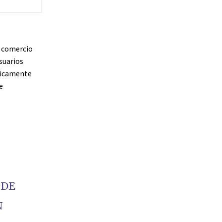
e comercio
suarios
ticamente
e
 DE
N