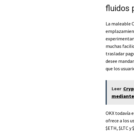
fluidos
La maleable O
emplazamiento
experimentand
muchas facilid
trasladar pag
desee mandar.
que los usuar
Leer
Cryp
mediante 
OKX todavía e
ofrece a los 
$ETH, $LTC y 