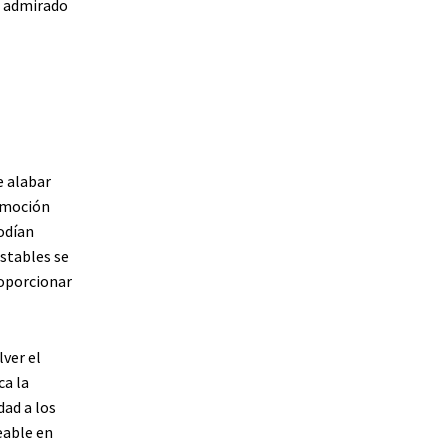
e admirado
e alabar
romoción
podían
stables se
roporcionar
ver el
ca la
ad a los
eable en