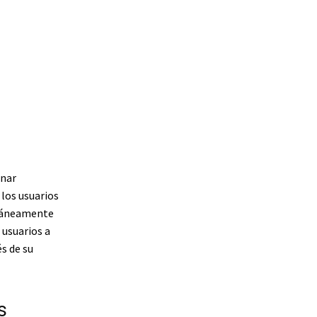
inar
 los usuarios
ltáneamente
 usuarios a
s de su
s