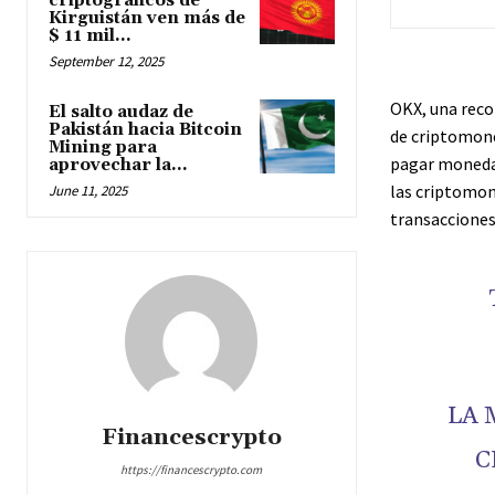
criptográficos de
Kirguistán ven más de
$ 11 mil...
September 12, 2025
OKX, una reco
El salto audaz de
Pakistán hacia Bitcoin
de criptomone
Mining para
pagar monedas
aprovechar la...
las criptomon
June 11, 2025
transacciones
LA 
Financescrypto
C
https://financescrypto.com