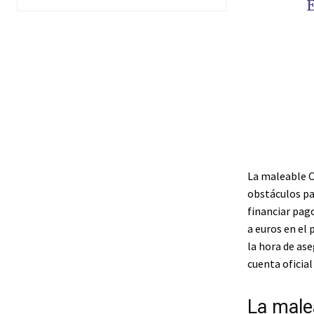
La maleable OK
obstáculos pa
financiar pag
a euros en el 
la hora de ase
cuenta oficial
La male