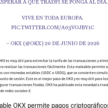
ESPERAR A QUE TRADFI SE PONGA AL DÍA.
VIVE EN TODA EUROPA.
PIC.TWITTER.COM/A03VOJBY1C
– OKX (@OKX) 20 DE JUNIO DE 2026
X es muy útil para estrechar la tarifa de las transacciones y elim
ra realizar las transacciones fácilmente. Esta maleable permite a
os con monedas estables (USDC o USDG), que se convierten simu
punto de cesión. Este es el mejor paso de OKX y es muy útil para los
gurar transacciones fluidas. OKX ha publicado esta novedad a travé
 de redes sociales X.
able OKX permite pagos criptográfico