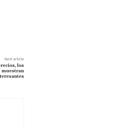
Next article
recios, los
P muestran
nteresantes