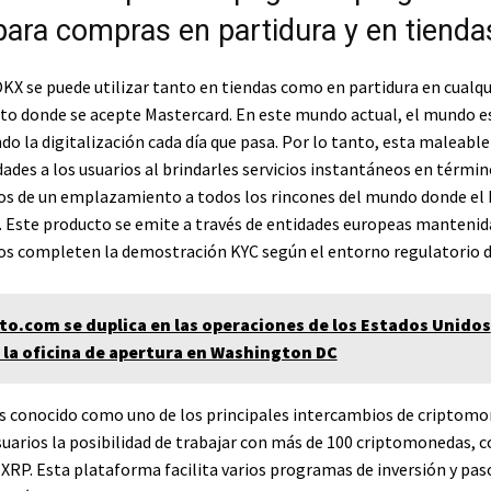
 para compras en partidura y en tienda
KX se puede utilizar tanto en tiendas como en partidura en cualqu
 donde se acepte Mastercard. En este mundo actual, el mundo e
o la digitalización cada día que pasa. Por lo tanto, esta maleable
ades a los usuarios al brindarles servicios instantáneos en términ
os de un emplazamiento a todos los rincones del mundo donde el 
 Este producto se emite a través de entidades europeas mantenida
ios completen la demostración KYC según el entorno regulatorio d
to.com se duplica en las operaciones de los Estados Unidos
la oficina de apertura en Washington DC
s conocido como uno de los principales intercambios de criptom
usuarios la posibilidad de trabajar con más de 100 criptomonedas,
$XRP. Esta plataforma facilita varios programas de inversión y pas