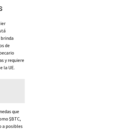
s
ier
stá
 brinda
os de
becario
s y requiere
e la UE.
onedas que
 como $BTC,
o a posibles