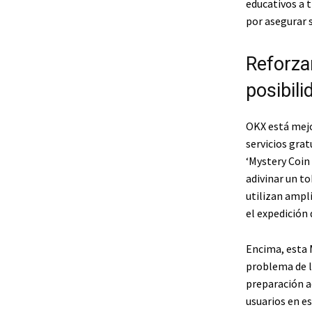
educativos a 
por asegurar 
Reforza
posibili
OKX está mejo
servicios grat
‘Mystery Coin 
adivinar un t
utilizan ampl
el expedición 
Encima, esta 
problema de lo
preparación a
usuarios en es