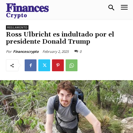
𝐅𝐢𝐧𝐚𝐧𝐜𝐞𝐬
𝐂𝐫𝐲𝐩𝐭𝐨
REGLAMENTO
Ross Ulbricht es indultado por el
presidente Donald Trump
February 2, 2025
0
Por
Financescrypto