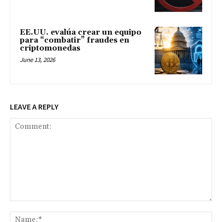
EE.UU. evalúa crear un equipo
para “combatir” fraudes en
criptomonedas
June 13, 2026
LEAVE A REPLY
Comment:
Na