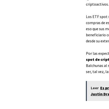
criptoactivos.
Los ETF spot (
compras de est
eso que sus m
beneficiario 
desde su exte
Por las expec
spot de crip
Balchunas al r
ser, tal vez, 
Leer
Es p
Justin Dr