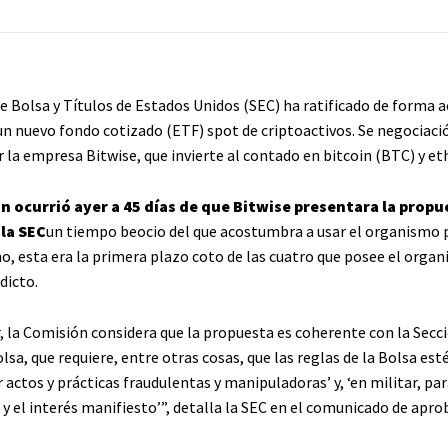
e Bolsa y Títulos de Estados Unidos (SEC) ha ratificado de forma a
un nuevo fondo cotizado (ETF) spot de criptoactivos. Se negociaci
 la empresa Bitwise, que invierte al contado en bitcoin (BTC) y et
n ocurrió ayer a 45 días de que Bitwise presentara la propu
 la SEC
un tiempo beocio del que acostumbra a usar el organismo p
ho, esta era la primera plazo coto de las cuatro que posee el orga
dicto.
, la Comisión considera que la propuesta es coherente con la Secci
olsa, que requiere, entre otras cosas, que las reglas de la Bolsa es
 actos y prácticas fraudulentas y manipuladoras’ y, ‘en militar, pa
 y el interés manifiesto’”, detalla la SEC en el comunicado de apro