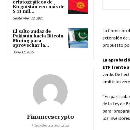
criptográficos de
Kirguistán ven más de
$ 11 mil...
September 12, 2025
La Comisión d
El salto audaz de
Pakistán hacia Bitcoin
extensión de 
Mining para
propuesto por
aprovechar la...
June 11, 2025
La aprobació
ETF frente a
verde. De hec
emitir un vere
“En particular
de la Ley de B
para ‘preparar
Financescrypto
los inversores
https://financescrypto.com