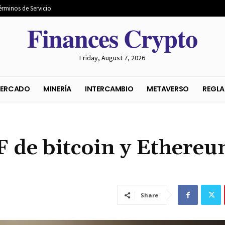
érminos de Servicio
𝐅𝐢𝐧𝐚𝐧𝐜𝐞𝐬 𝐂𝐫𝐲𝐩𝐭𝐨
Friday, August 7, 2026
S DEL MERCADO
MINERÍA
INTERCAMBIO
METAVER
 de bitcoin y Ethere
Share