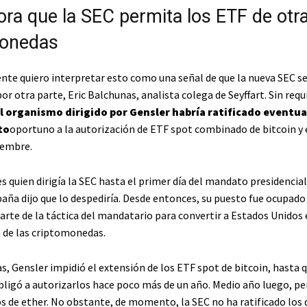
ra que la SEC permita los ETF de otr
monedas
te quiero interpretar esto como una señal de que la nueva SEC s
 por otra parte, Eric Balchunas, analista colega de Seyffart. Sin requ
l organismo dirigido por Gensler habría ratificado event
to
oportuno a la autorización de ETF spot combinado de bitcoin y 
iembre.
s quien dirigía la SEC hasta el primer día del mandato presidencia
aña dijo que lo despediría. Desde entonces, su puesto fue ocupado
rte de la táctica del mandatario para convertir a Estados Unidos 
a de las criptomonedas.
s, Gensler impidió el extensión de los ETF spot de bitcoin, hasta 
ligó a autorizarlos hace poco más de un año. Medio año luego, pe
s de ether. No obstante, de momento, la SEC no ha ratificado los 