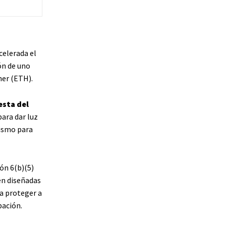
celerada el
ón de uno
her (ETH).
esta del
ara dar luz
nismo para
ón 6(b)(5)
tén diseñadas
ra proteger a
bación.