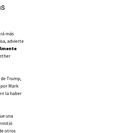
as
erá más
isa, advierte
ualmente
ether
l de Trump,
 por Mark
en la haber
que una
rmitió
de otros