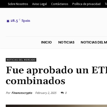
Sobre Nosotros
Aviso Legal
Contáctanos
Política de privacidad
T
28.5
C
Spain
INICIO
NOTICIAS
NOTICIA
NOTICIAS DEL MERCADO
Fue aprobado un ETF
combinados
Por
Financescrypto
February 2, 2025
0