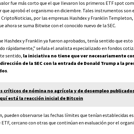
 valor fue más corto que el que llevaron los primeros ETF spot co
er que aprobó el organismo en diciembre. Tales instrumentos son e
CriptoNoticias, por las empresas Hashdex y Franklin Templeton,
ue ahora se suma Bitwise con el conocido nuevo de la SEC.
ue Hashdex y Franklin ya fueron aprobados, tenía sentido que est
ado rápidamente,” señala el analista especializado en fondos coti
ste sentido,
la iniciativa no tiene que ver necesariamente co
dirección de la SEC con la entrada de Donald Trump a la pre
dos
.
s críticos de nómina no agrícola y de desempleo publicados
Aquí está la reacción inicial de Bitcoin
n, pueden observarse las fechas límites que tenían establecidas e
 ETF, cercano con otras que continúan en evaluación por el organ