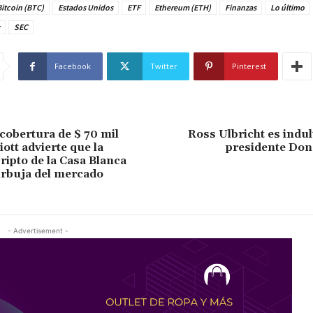
itcoin (BTC)
Estados Unidos
ETF
Ethereum (ETH)
Finanzas
Lo último
SEC
Facebook
Twitter
Pinterest
 cobertura de $ 70 mil
Ross Ulbricht es indul
iott advierte que la
presidente Do
cripto de la Casa Blanca
urbuja del mercado
- Advertisement -