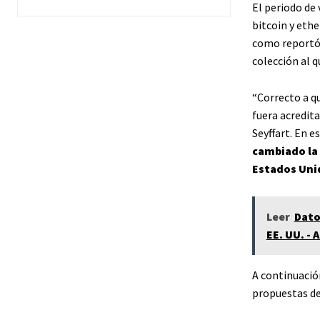
El periodo de
bitcoin y eth
como reportó 
colección al q
“Correcto a q
fuera acredit
Seyffart. En e
cambiado la 
Estados Uni
Leer
Dato
EE. UU. - 
A continuació
propuestas de