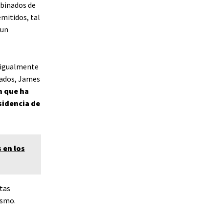
mbinados de
mitidos, tal
 un
o igualmente
zados, James
n que ha
sidencia de
 en los
stas
ismo.