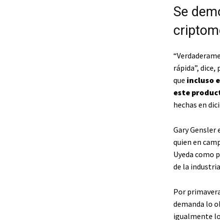
Se demo
cripto
“Verdaderamen
rápida”, dice,
que
incluso e
este produc
hechas en dic
Gary Gensler e
quien en camp
Uyeda como pa
de la industri
Por primavera
demanda lo ob
igualmente lo