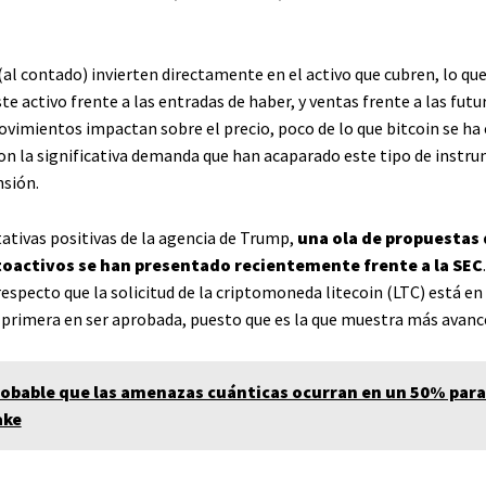
al contado) invierten directamente en el activo que cubren, lo que
e activo frente a las entradas de haber, y ventas frente a las futu
ovimientos impactan sobre el precio, poco de lo que bitcoin se ha
con la significativa demanda que han acaparado este tipo de instr
nsión.
tativas positivas de la agencia de Trump,
una ola de propuestas 
toactivos se han presentado recientemente frente a la SEC
especto que la solicitud de la criptomoneda litecoin (LTC) está e
la primera en ser aprobada, puesto que es la que muestra más avanc
robable que las amenazas cuánticas ocurran en un 50% para
ake