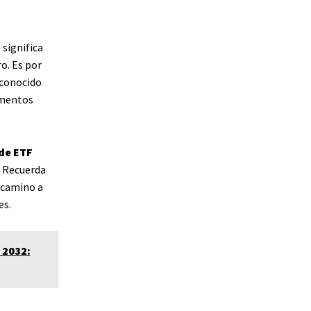
 significa
ro. Es por
 conocido
umentos
de ETF
. Recuerda
n camino a
es.
 2032: