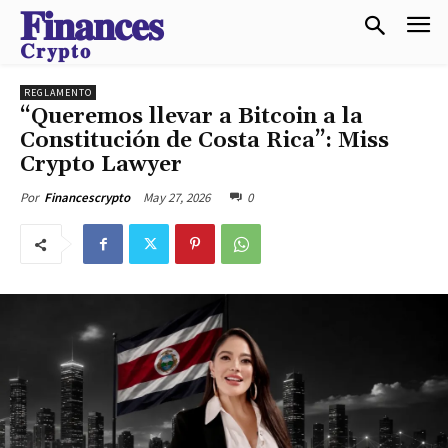
𝐅𝐢𝐧𝐚𝐧𝐜𝐞𝐬
𝐂𝐫𝐲𝐩𝐭𝐨
REGLAMENTO
“Queremos llevar a Bitcoin a la
Constitución de Costa Rica”: Miss
Crypto Lawyer
May 27, 2026
0
Por
Financescrypto