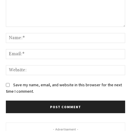
Comment:
Na
Ema
Web
Save my name, email, and website in this browser for the next
time I comment.
- Advertisement -