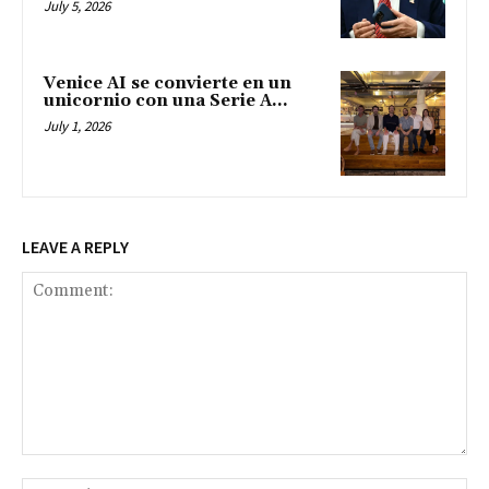
July 5, 2026
Venice AI se convierte en un
unicornio con una Serie A...
July 1, 2026
LEAVE A REPLY
Comment:
Na