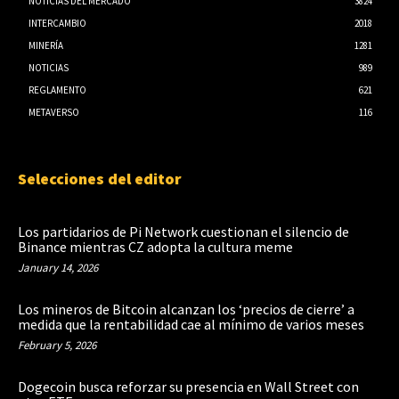
NOTICIAS DEL MERCADO
3824
INTERCAMBIO
2018
MINERÍA
1281
NOTICIAS
989
REGLAMENTO
621
METAVERSO
116
Selecciones del editor
Los partidarios de Pi Network cuestionan el silencio de
Binance mientras CZ adopta la cultura meme
January 14, 2026
Los mineros de Bitcoin alcanzan los ‘precios de cierre’ a
medida que la rentabilidad cae al mínimo de varios meses
February 5, 2026
Dogecoin busca reforzar su presencia en Wall Street con