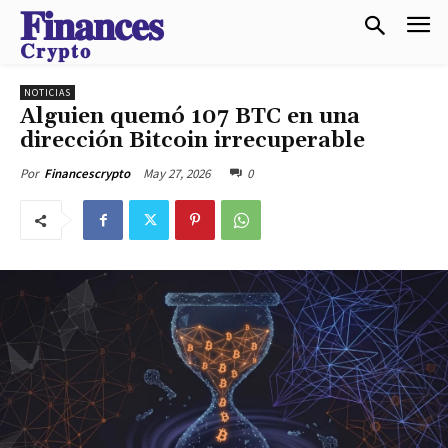
𝐅𝐢𝐧𝐚𝐧𝐜𝐞𝐬
𝐂𝐫𝐲𝐩𝐭𝐨
NOTICIAS
Alguien quemó 107 BTC en una
dirección Bitcoin irrecuperable
May 27, 2026
0
Por
Financescrypto