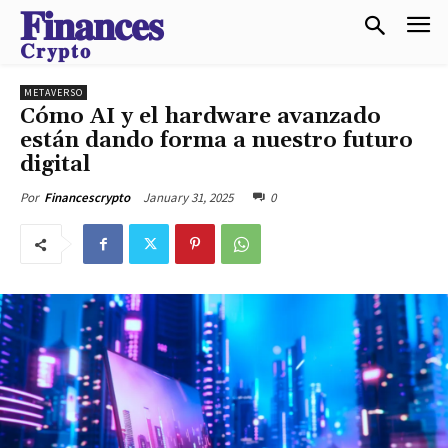
𝐅𝐢𝐧𝐚𝐧𝐜𝐞𝐬
𝐂𝐫𝐲𝐩𝐭𝐨
METAVERSO
Cómo AI y el hardware avanzado
están dando forma a nuestro futuro
digital
January 31, 2025
0
Por
Financescrypto