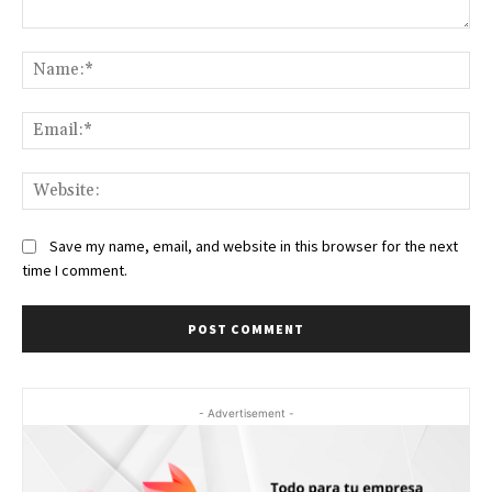
Comment:
Na
Ema
Web
Save my name, email, and website in this browser for the next
time I comment.
- Advertisement -