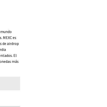
l mundo
s. MEXC es
s de airdrop
rdia
ntados. El
omonedas más