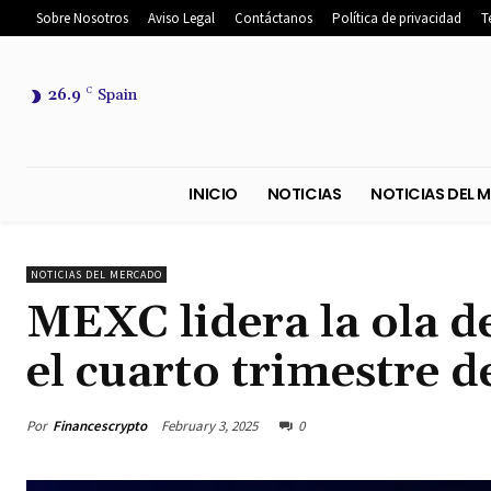
Sobre Nosotros
Aviso Legal
Contáctanos
Política de privacidad
T
26.9
C
Spain
INICIO
NOTICIAS
NOTICIA
NOTICIAS DEL MERCADO
MEXC lidera la ola 
el cuarto trimestre 
Por
Financescrypto
February 3, 2025
0