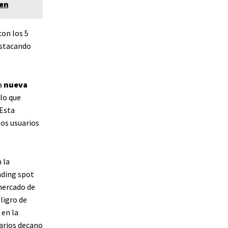
ken
on los 5
estacando
a
nueva
lo que
 Esta
los usuarios
 la
ading spot
 mercado de
ligro de
 en la
arios decano