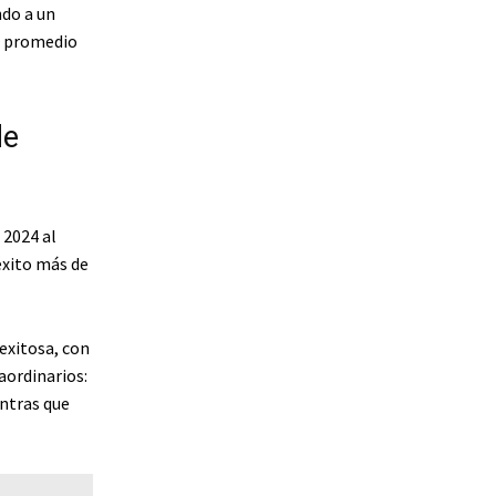
ndo a un
o promedio
de
 2024 al
éxito más de
exitosa, con
aordinarios:
ntras que