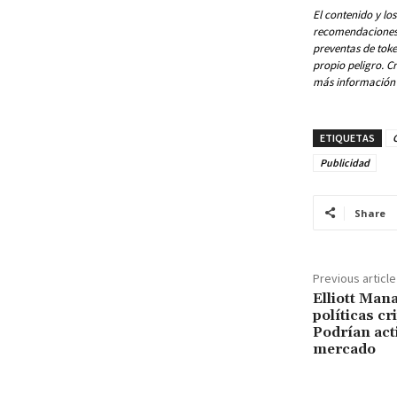
El contenido y lo
recomendaciones o
preventas de toke
propio peligro. C
más información 
ETIQUETAS
Publicidad
Share
Previous article
Elliott Man
políticas cr
Podrían acti
mercado