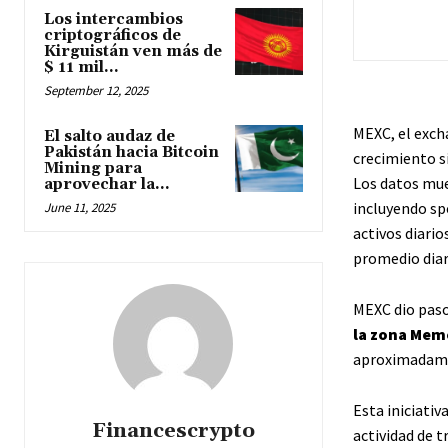
Los intercambios
criptográficos de
Kirguistán ven más de
$ 11 mil...
September 12, 2025
MEXC, el exch
El salto audaz de
Pakistán hacia Bitcoin
crecimiento s
Mining para
Los datos mue
aprovechar la...
incluyendo sp
June 11, 2025
activos diari
promedio diar
MEXC dio paso
la zona Mem
aproximadame
Esta iniciativ
Financescrypto
actividad de 