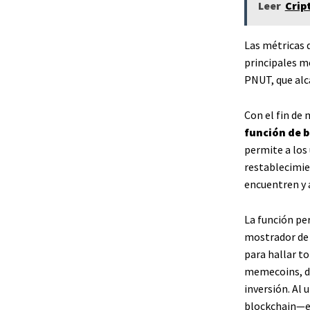
Leer
Crip
Las métricas 
principales 
PNUT, que alc
Con el fin de
función de b
permite a los 
restablecimie
encuentren y 
La función per
mostrador de 
para hallar to
memecoins, do
inversión. Al 
blockchain—es