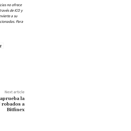
cias no ofrece
través de ICO y
vierte a su
ocionadas. Para
g
Next article
 aprueba la
 robados a
Bitfinex