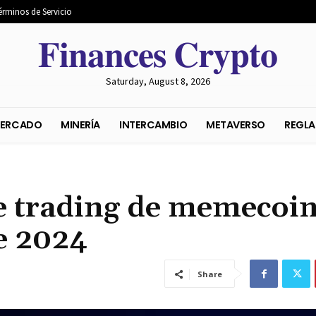
érminos de Servicio
𝐅𝐢𝐧𝐚𝐧𝐜𝐞𝐬 𝐂𝐫𝐲𝐩𝐭𝐨
Saturday, August 8, 2026
S DEL MERCADO
MINERÍA
INTERCAMBIO
METAVER
de trading de memecoin
de 2024
Share