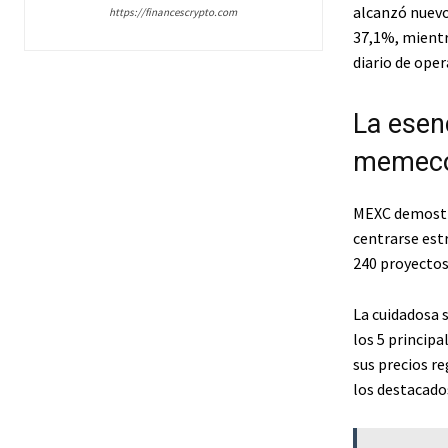
alcanzó nuevo
https://financescrypto.com
37,1%, mientr
diario de ope
La esen
memecoi
MEXC demostró
centrarse est
240 proyectos
La cuidadosa 
los 5 princip
sus precios r
los destacado