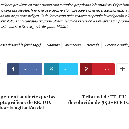
s enlaces provistos en este artículo solo cumplen propósitos informativos. CriptoNoti
 consejos legales, financieros o de inversión. Las inversiones en criptomonedas a 
ns son de parada peligro. Cada interesado debe realizar su propia investigación e in
riptoNoticias no respalda ninguna ofrecimiento de inversión o similares aquí prom
visite nuestro Descargo de Responsabilidad.
Casas de Cambio (exchange)
Finanzas
Memecoin
Mercado
Precios y Tradin
Facebook
Twitter
Pinterest
agement advierte que las
Tribunal de EE. UU.
iptográficas de EE. UU.
devolución de 94.000 BTC
var la agitación del