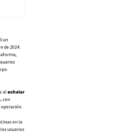
ó un
e de 2024.
taforma,
usuarios
erpo
s al
exhalar
, con
 operación.
ntinuo en la
los usuarios