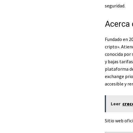
seguridad.
Acerca
Fundado en 20
cripto». Atien
conocida por 
y bajas tarifa
plataforma de
exchange prio
accesible y re
Leer
crece
Sitio web of