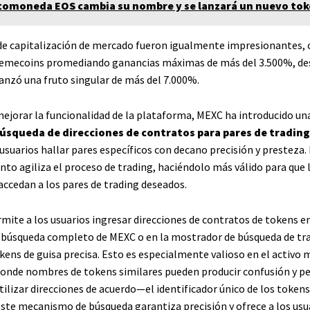
tomoneda EOS cambia su nombre y se lanzará un nuevo to
de capitalización de mercado fueron igualmente impresionantes, c
memecoins promediando ganancias máximas de más del 3.500%, d
anzó una fruto singular de más del 7.000%.
 mejorar la funcionalidad de la plataforma, MEXC ha introducido un
úsqueda de direcciones de contratos para pares de trading
usuarios hallar pares específicos con decano precisión y presteza.
nto agiliza el proceso de trading, haciéndolo más válido para que 
accedan a los pares de trading deseados.
mite a los usuarios ingresar direcciones de contratos de tokens en
búsqueda completo de MEXC o en la mostrador de búsqueda de tr
kens de guisa precisa. Esto es especialmente valioso en el activo
nde nombres de tokens similares pueden producir confusión y pe
utilizar direcciones de acuerdo—el identificador único de los tokens
te mecanismo de búsqueda garantiza precisión y ofrece a los usu