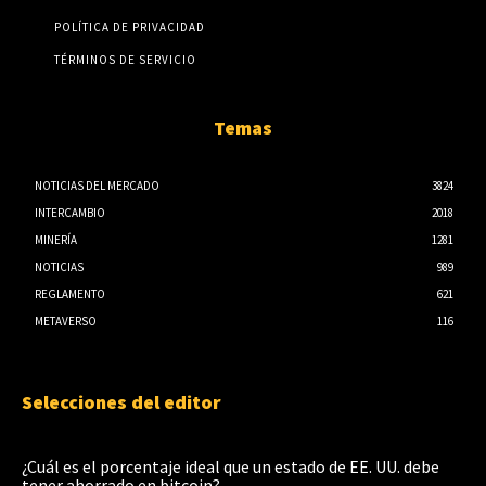
POLÍTICA DE PRIVACIDAD
TÉRMINOS DE SERVICIO
Temas
NOTICIAS DEL MERCADO
3824
INTERCAMBIO
2018
MINERÍA
1281
NOTICIAS
989
REGLAMENTO
621
METAVERSO
116
Selecciones del editor
¿Cuál es el porcentaje ideal que un estado de EE. UU. debe
tener ahorrado en bitcoin?