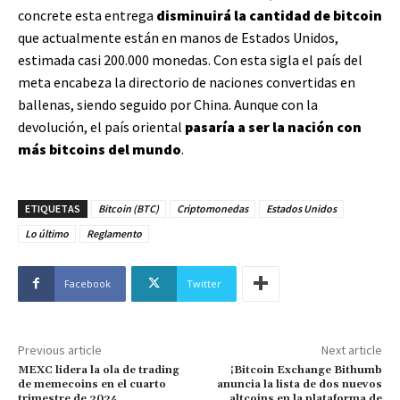
concrete esta entrega
disminuirá la cantidad de bitcoin
que actualmente están en manos de Estados Unidos,
estimada casi 200.000 monedas. Con esta sigla el país del
meta encabeza la directorio de naciones convertidas en
ballenas, siendo seguido por China. Aunque con la
devolución, el país oriental
pasaría a ser la nación con
más bitcoins del mundo
.
ETIQUETAS
Bitcoin (BTC)
Criptomonedas
Estados Unidos
Lo último
Reglamento
Facebook
Twitter
Previous article
Next article
MEXC lidera la ola de trading
¡Bitcoin Exchange Bithumb
de memecoins en el cuarto
anuncia la lista de dos nuevos
trimestre de 2024
altcoins en la plataforma de