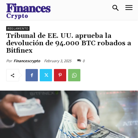
𝐅𝐢𝐧𝐚𝐧𝐜𝐞𝐬
𝐂𝐫𝐲𝐩𝐭𝐨
REGLAMENTO
Tribunal de EE. UU. aprueba la
devolución de 94.000 BTC robados a
Bitfinex
February 3, 2025
0
Por
Financescrypto