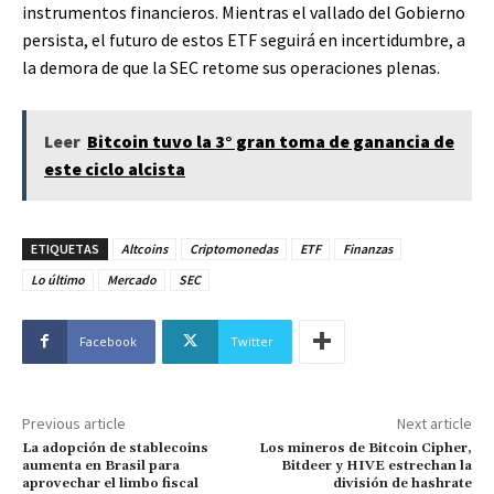
instrumentos financieros. Mientras el vallado del Gobierno
persista, el futuro de estos ETF seguirá en incertidumbre, a
la demora de que la SEC retome sus operaciones plenas.
Leer
Bitcoin tuvo la 3° gran toma de ganancia de
este ciclo alcista
ETIQUETAS
Altcoins
Criptomonedas
ETF
Finanzas
Lo último
Mercado
SEC
Facebook
Twitter
Previous article
Next article
La adopción de stablecoins
Los mineros de Bitcoin Cipher,
aumenta en Brasil para
Bitdeer y HIVE estrechan la
aprovechar el limbo fiscal
división de hashrate