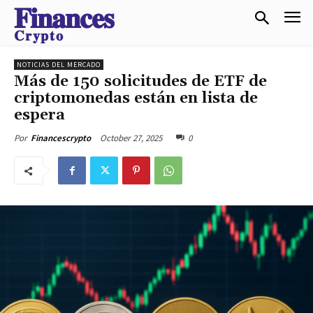
𝐅𝐢𝐧𝐚𝐧𝐜𝐞𝐬
𝐂𝐫𝐲𝐩𝐭𝐨
NOTICIAS DEL MERCADO
Más de 150 solicitudes de ETF de
criptomonedas están en lista de
espera
October 27, 2025
0
Por
Financescrypto