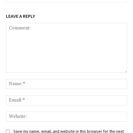
LEAVE A REPLY
Comment:
Na
Ema
Web
Save my name, email, and website in this browser for the next