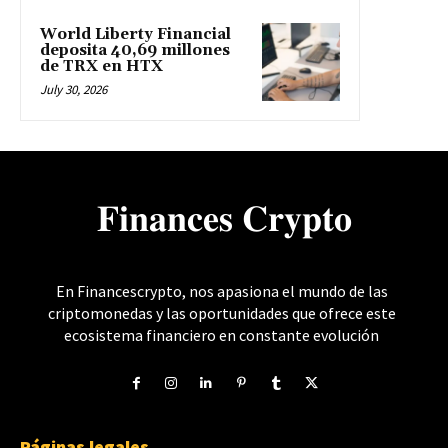
World Liberty Financial
deposita 40,69 millones
de TRX en HTX
July 30, 2026
𝐅𝐢𝐧𝐚𝐧𝐜𝐞𝐬 𝐂𝐫𝐲𝐩𝐭𝐨
En Financescrypto, nos apasiona el mundo de las
criptomonedas y las oportunidades que ofrece este
ecosistema financiero en constante evolución
Páginas legales