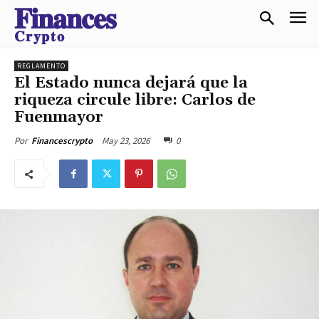
𝐅𝐢𝐧𝐚𝐧𝐜𝐞𝐬
𝐂𝐫𝐲𝐩𝐭𝐨
REGLAMENTO
El Estado nunca dejará que la
riqueza circule libre: Carlos de
Fuenmayor
May 23, 2026
0
Por
Financescrypto