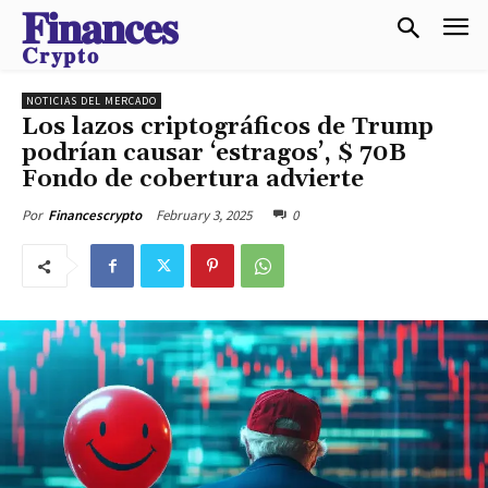
𝐅𝐢𝐧𝐚𝐧𝐜𝐞𝐬
𝐂𝐫𝐲𝐩𝐭𝐨
NOTICIAS DEL MERCADO
Los lazos criptográficos de Trump
podrían causar ‘estragos’, $ 70B
Fondo de cobertura advierte
February 3, 2025
0
Por
Financescrypto