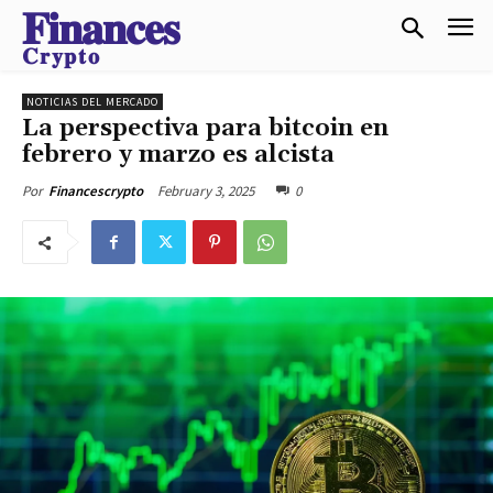
𝐅𝐢𝐧𝐚𝐧𝐜𝐞𝐬
𝐂𝐫𝐲𝐩𝐭𝐨
NOTICIAS DEL MERCADO
La perspectiva para bitcoin en
febrero y marzo es alcista
February 3, 2025
0
Por
Financescrypto