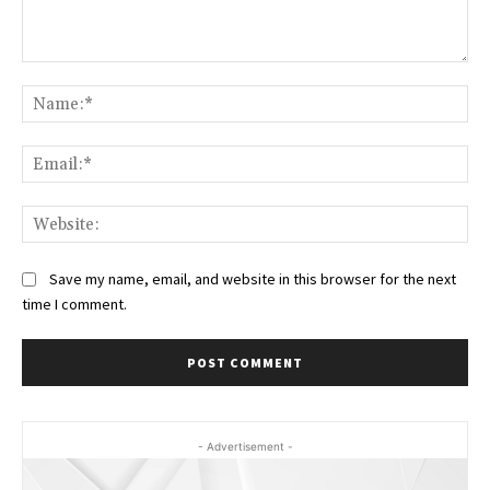
Comment:
Na
Ema
Web
Save my name, email, and website in this browser for the next
time I comment.
- Advertisement -