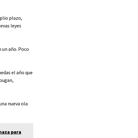
plio plazo,
uevas leyes
 un año. Poco
nedas el año que
Hougan,
una nueva ola
naza para