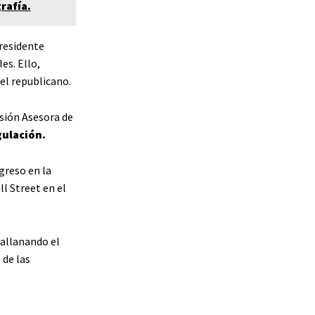
rafía.
presidente
es. Ello,
el republicano.
sión Asesora de
gulación.
greso en la
l Street en el
 allanando el
de las