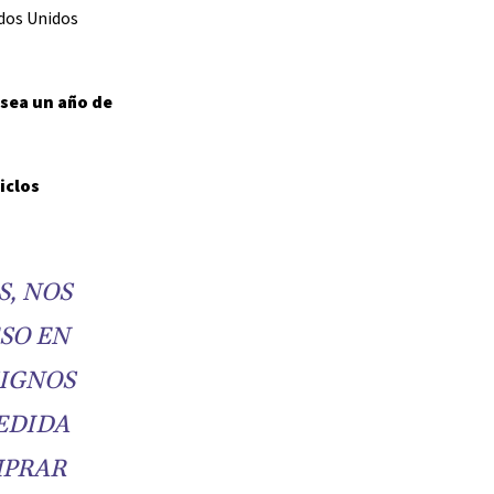
ados Unidos
sea un año de
iclos
S, NOS
SO EN
SIGNOS
EDIDA
MPRAR