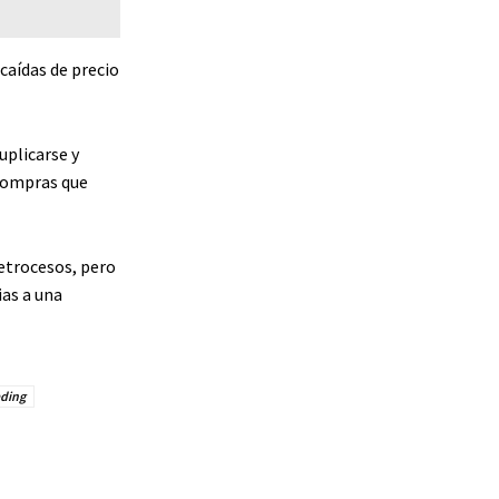
caídas de precio
uplicarse y
 compras que
retrocesos, pero
as a una
ading
WhatsApp