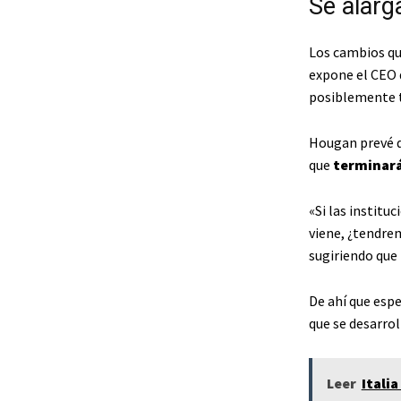
Se alarga
Los cambios que
expone el CEO d
posiblemente 
Hougan prevé 
que
terminará
«Si las instit
viene, ¿tendre
sugiriendo que
De ahí que esp
que se desarrol
Leer
Itali