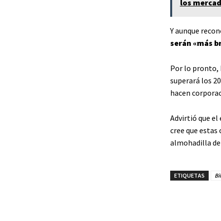
los mercad
Y aunque recono
serán «más b
Por lo pronto, 
superará los 20
hacen corporac
Advirtió que e
cree que estas
almohadilla de 
ETIQUETAS
Bi
Share