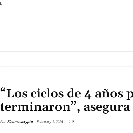
Sobre Nosotros
Aviso Legal
Contáctanos
Política de privacidad
Térmi
INICIO
NOTICIAS
NOTICIAS DEL
NOTICIAS DEL MERCADO
“Los ciclos de 4 años p
terminaron”, asegura 
Por
Financescrypto
February 1, 2025
0