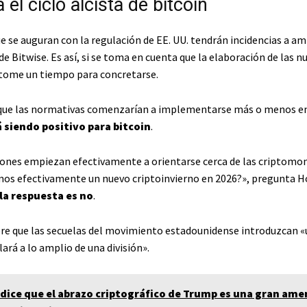
 el ciclo alcista de bitcoin
 se auguran con la regulación de EE. UU. tendrán incidencias a am
e Bitwise. Es así, si se toma en cuenta que la elaboración de las n
tome un tiempo para concretarse.
que las normativas comenzarían a implementarse más o menos en
 siendo positivo para bitcoin
.
uciones empiezan efectivamente a orientarse cerca de las criptomo
mos efectivamente un nuevo criptoinvierno en 2026?», pregunta 
la respuesta es no
.
ere que las secuelas del movimiento estadounidense introduzcan «
lará a lo amplio de una división».
a dice que el abrazo criptográfico de Trump es una gran ame