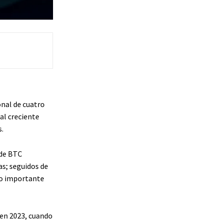
onal de cuatro
al creciente
.
 de BTC
as; seguidos de
to importante
 en 2023, cuando