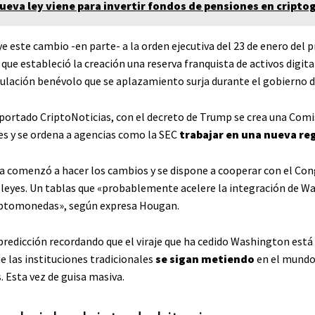
ueva ley viene para invertir fondos de pensiones en criptog
 este cambio -en parte- a la orden ejecutiva del 23 de enero del 
ue estableció la creación una reserva franquista de activos digital
gulación benévolo que se aplazamiento surja durante el gobierno d
portado CriptoNoticias, con el decreto de Trump se crea una Comi
es y se ordena a agencias como la SEC
trabajar en una nueva re
a comenzó a hacer los cambios y se dispone a cooperar con el Con
leyes. Un tablas que «probablemente acelere la integración de Wal
iptomonedas», según expresa Hougan.
redicción recordando que el viraje que ha cedido Washington está
e las instituciones tradicionales
se sigan metiendo
en el mundo 
 Esta vez de guisa masiva.