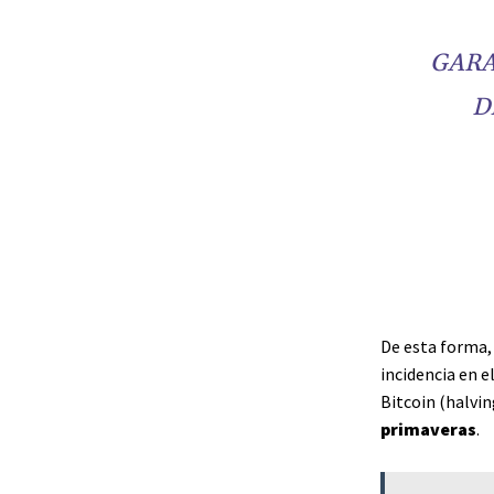
GARA
D
De esta forma,
incidencia en e
Bitcoin (halvin
primaveras
.