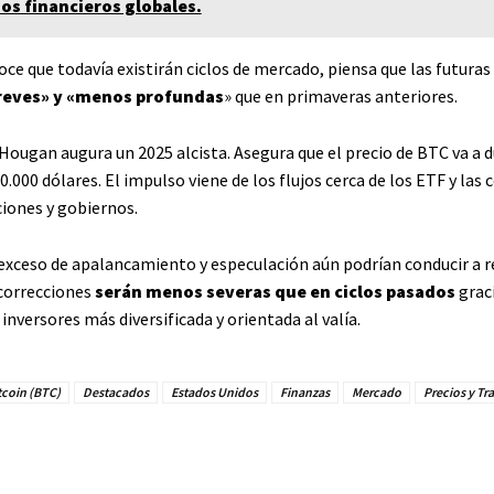
os financieros globales.
ce que todavía existirán ciclos de mercado, piensa que las futuras 
reves» y «menos profundas
» que en primaveras anteriores.
Hougan augura un 2025 alcista. Asegura que el precio de BTC va a d
0.000 dólares. El impulso viene de los flujos cerca de los ETF y las
iones y gobiernos.
l exceso de apalancamiento y especulación aún podrían conducir a 
 correcciones
serán menos severas que en ciclos pasados
graci
inversores más diversificada y orientada al valía.
tcoin (BTC)
Destacados
Estados Unidos
Finanzas
Mercado
Precios y Tr
Facebook
Twitter
Pinterest