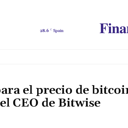
nos de Servicio
𝐅𝐢𝐧𝐚
28.6
C
Spain
 MERCADO
MINERÍA
INTERCAMBIO
METAVERSO
ara el precio de bitcoi
el CEO de Bitwise
Share