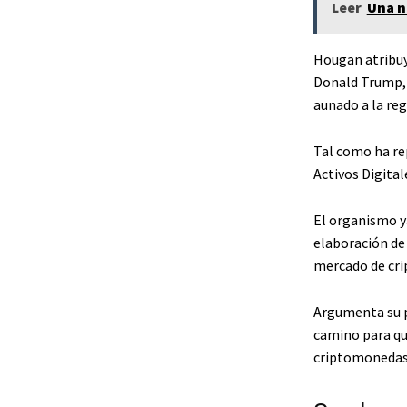
Leer
Una n
Hougan atribuye
Donald Trump, q
aunado a la re
Tal como ha re
Activos Digital
El organismo y
elaboración de 
mercado de cr
Argumenta su p
camino para qu
criptomonedas.