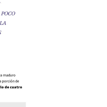
 POCO
 LA
S
ora maduro
a porción de
clo
de cuatro