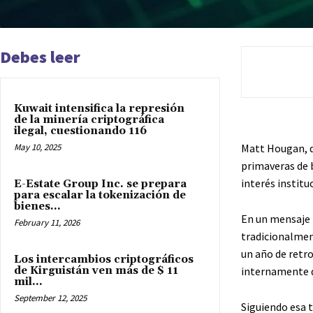
Debes leer
Kuwait intensifica la represión
de la minería criptográfica
ilegal, cuestionando 116
May 10, 2025
Matt Hougan, di
primaveras de b
interés institu
E-Estate Group Inc. se prepara
para escalar la tokenización de
bienes...
En un mensaje 
February 11, 2026
tradicionalmen
un año de retr
Los intercambios criptográficos
de Kirguistán ven más de $ 11
internamente 
mil...
September 12, 2025
Siguiendo esa t