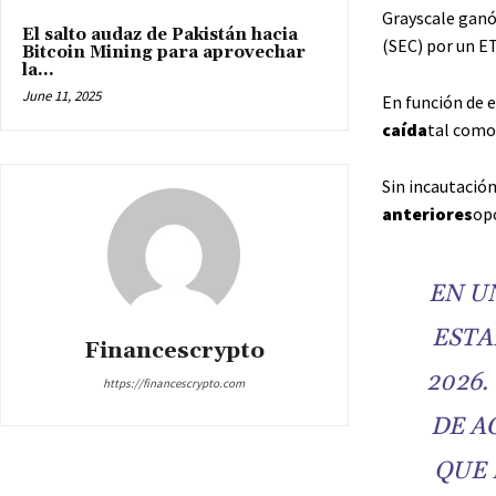
Grayscale ganó 
El salto audaz de Pakistán hacia
(SEC) por un ET
Bitcoin Mining para aprovechar
la...
June 11, 2025
En función de 
caída
tal como 
Sin incautación
anteriores
opo
EN U
ESTA
Financescrypto
2026.
https://financescrypto.com
DE A
QUE 